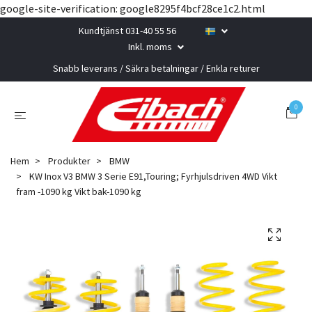
google-site-verification: google8295f4bcf28ce1c2.html
Kundtjänst 031-40 55 56
Inkl. moms
Snabb leverans / Säkra betalningar / Enkla returer
0
Hem
Produkter
BMW
KW Inox V3 BMW 3 Serie E91,Touring; Fyrhjulsdriven 4WD Vikt
fram -1090 kg Vikt bak-1090 kg