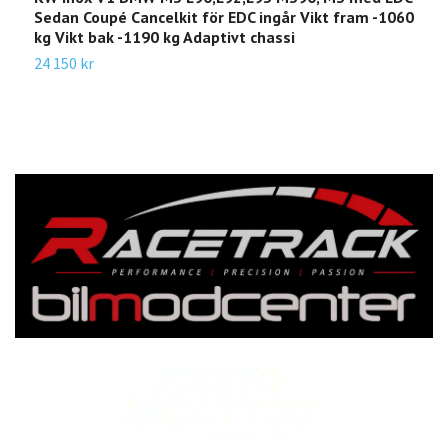
Sedan Coupé Cancelkit för EDC ingår Vikt fram -1060
F
kg Vikt bak -1190 kg Adaptivt chassi
V
24 150 kr
1