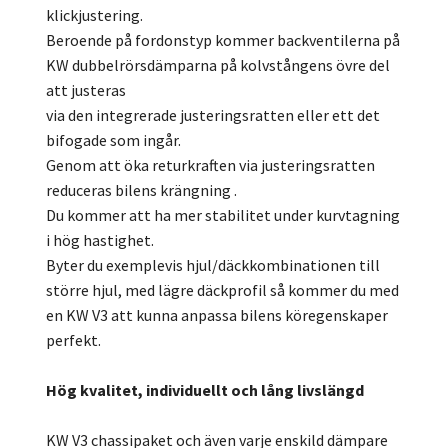
klickjustering.
Beroende på fordonstyp kommer backventilerna på
KW dubbelrörsdämparna på kolvstångens övre del
att justeras
via den integrerade justeringsratten eller ett det
bifogade som ingår.
Genom att öka returkraften via justeringsratten
reduceras bilens krängning .
Du kommer att ha mer stabilitet under kurvtagning
i hög hastighet.
Byter du exemplevis hjul/däckkombinationen till
större hjul, med lägre däckprofil så kommer du med
en KW V3 att kunna anpassa bilens köregenskaper
perfekt.
Hög kvalitet, individuellt och lång livslängd
KW V3 chassipaket och även varje enskild dämpare