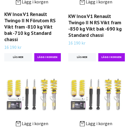
Lägg i korgen
Lägg i korgen
KW Inox V1 Renault
KW Inox V1 Renault
Twingo II N Förutom RS
Twingo II N RS Vikt fram
Vikt fram -810 kg Vikt
-850 kg Vikt bak -690 kg
bak -710 kg Standard
Standard chassi
chassi
16 190 kr
16 190 kr
LÄS MER
LÄS MER
Lägg i korgen
Lägg i korgen