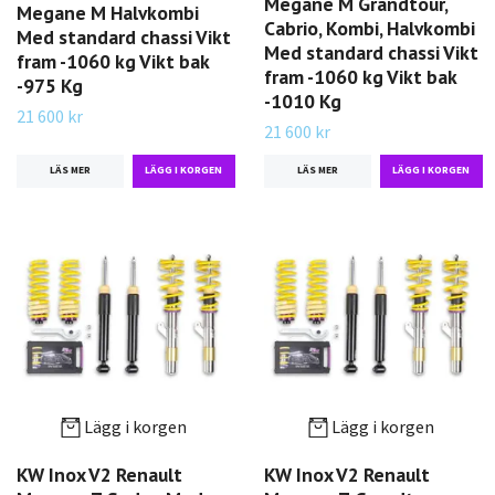
Megane M Grandtour,
Megane M Halvkombi
Cabrio, Kombi, Halvkombi
Med standard chassi Vikt
Med standard chassi Vikt
fram -1060 kg Vikt bak
fram -1060 kg Vikt bak
-975 Kg
-1010 Kg
21 600 kr
21 600 kr
LÄS MER
LÄS MER
Lägg i korgen
Lägg i korgen
KW Inox V2 Renault
KW Inox V2 Renault