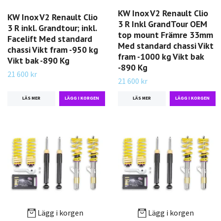
KW Inox V2 Renault Clio
KW Inox V2 Renault Clio
3 R Inkl GrandTour OEM
3 R inkl. Grandtour; inkl.
top mount Främre 33mm
Facelift Med standard
Med standard chassi Vikt
chassi Vikt fram -950 kg
fram -1000 kg Vikt bak
Vikt bak -890 Kg
-890 Kg
21 600 kr
21 600 kr
LÄS MER
LÄS MER
Lägg i korgen
Lägg i korgen