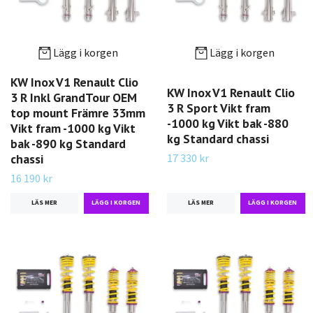
Lägg i korgen
Lägg i korgen
KW Inox V1 Renault Clio
KW Inox V1 Renault Clio
3 R Inkl GrandTour OEM
3 R Sport Vikt fram
top mount Främre 33mm
-1000 kg Vikt bak -880
Vikt fram -1000 kg Vikt
kg Standard chassi
bak -890 kg Standard
17 330 kr
chassi
16 190 kr
LÄS MER
LÄS MER