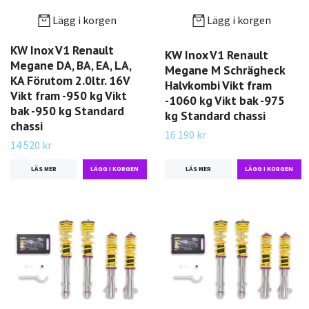
Lägg i korgen
Lägg i korgen
KW Inox V1 Renault
KW Inox V1 Renault
Megane DA, BA, EA, LA,
Megane M Schrägheck
KA Förutom 2.0ltr. 16V
Halvkombi Vikt fram
Vikt fram -950 kg Vikt
-1060 kg Vikt bak -975
bak -950 kg Standard
kg Standard chassi
chassi
16 190 kr
14 520 kr
LÄS MER
LÄS MER