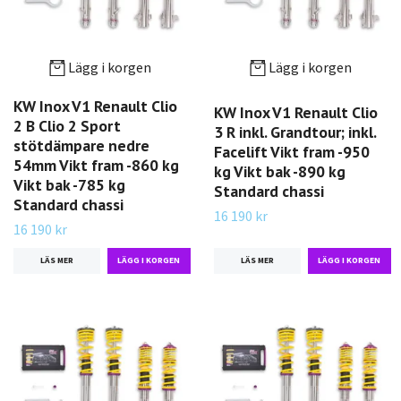
Lägg i korgen
Lägg i korgen
KW Inox V1 Renault Clio
KW Inox V1 Renault Clio
2 B Clio 2 Sport
3 R inkl. Grandtour; inkl.
stötdämpare nedre
Facelift Vikt fram -950
54mm Vikt fram -860 kg
kg Vikt bak -890 kg
Vikt bak -785 kg
Standard chassi
Standard chassi
16 190 kr
16 190 kr
LÄS MER
LÄS MER