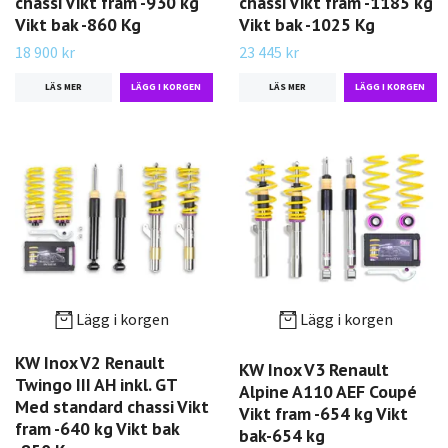
chassi Vikt fram -930 kg
chassi Vikt fram -1185 kg
Vikt bak -860 Kg
Vikt bak -1025 Kg
18 900 kr
23 445 kr
LÄS MER
LÄS MER
Lägg i korgen
Lägg i korgen
KW Inox V2 Renault
KW Inox V3 Renault
Twingo III AH inkl. GT
Alpine A110 AEF Coupé
Med standard chassi Vikt
Vikt fram -654 kg Vikt
fram -640 kg Vikt bak
bak-654 kg