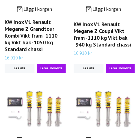
Lägg i korgen
Lägg i korgen
KW Inox V1 Renault
KW Inox V1 Renault
Megane Z Grandtour
Megane Z Coupé Vikt
Kombi Vikt fram -1110
fram -1110 kg Vikt bak
kg Vikt bak -1050 kg
-940 kg Standard chassi
Standard chassi
16 910 kr
16 910 kr
LÄS MER
LÄS MER