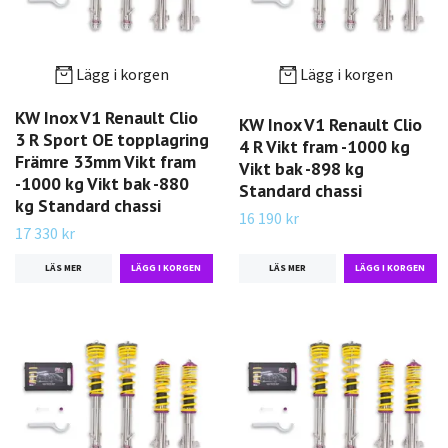
Lägg i korgen
Lägg i korgen
KW Inox V1 Renault Clio
KW Inox V1 Renault Clio
3 R Sport OE topplagring
4 R Vikt fram -1000 kg
Främre 33mm Vikt fram
Vikt bak -898 kg
-1000 kg Vikt bak -880
Standard chassi
kg Standard chassi
16 190 kr
17 330 kr
LÄS MER
LÄS MER