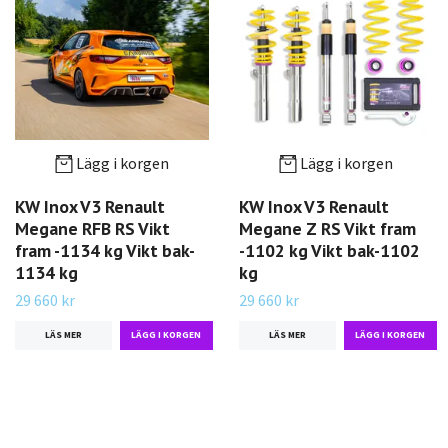
Lägg i korgen
Lägg i korgen
KW Inox V3 Renault
KW Inox V3 Renault
Megane RFB RS Vikt
Megane Z RS Vikt fram
fram -1134 kg Vikt bak-
-1102 kg Vikt bak-1102
1134 kg
kg
29 660 kr
29 660 kr
LÄS MER
LÄS MER