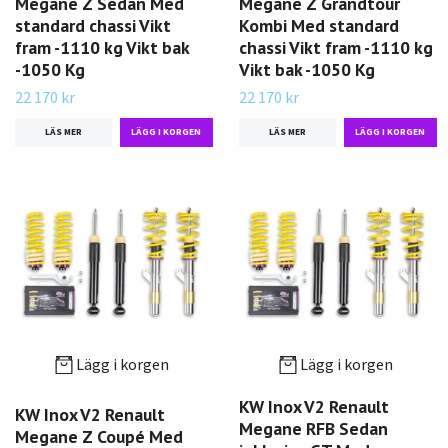
Megane Z Sedan Med
Megane Z Grandtour
standard chassi Vikt
Kombi Med standard
fram -1110 kg Vikt bak
chassi Vikt fram -1110 kg
-1050 Kg
Vikt bak -1050 Kg
22 170 kr
22 170 kr
LÄS MER
LÄS MER
Lägg i korgen
Lägg i korgen
KW Inox V2 Renault
KW Inox V2 Renault
Megane RFB Sedan
Megane Z Coupé Med