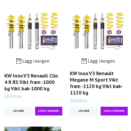
Lägg i korgen
Lägg i korgen
KW Inox V3 Renault
KW Inox V3 Renault Clio
Megane M Sport Vikt
4 R RS Vikt fram -1000
fram -1120 kg Vikt bak-
kg Vikt bak-1000 kg
1120 kg
29 070 kr
29 660 kr
LÄS MER
LÄS MER