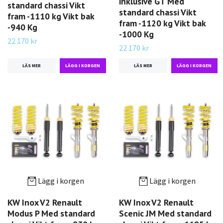
inklusive GT Med
standard chassi Vikt
standard chassi Vikt
fram -1110 kg Vikt bak
fram -1120 kg Vikt bak
-940 Kg
-1000 Kg
22 170 kr
22 170 kr
LÄS MER
LÄS MER
Lägg i korgen
Lägg i korgen
KW Inox V2 Renault
KW Inox V2 Renault
Modus P Med standard
Scenic JM Med standard