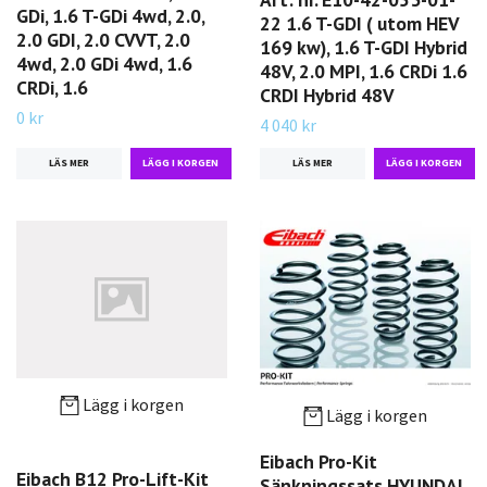
GDi, 1.6 T-GDi 4wd, 2.0,
22 1.6 T-GDI ( utom HEV
2.0 GDI, 2.0 CVVT, 2.0
169 kw), 1.6 T-GDI Hybrid
4wd, 2.0 GDi 4wd, 1.6
48V, 2.0 MPI, 1.6 CRDi 1.6
CRDi, 1.6
CRDI Hybrid 48V
0 kr
4 040 kr
LÄS MER
LÄS MER
Lägg i korgen
Lägg i korgen
Eibach Pro-Kit
Eibach B12 Pro-Lift-Kit
Sänkningssats HYUNDAI