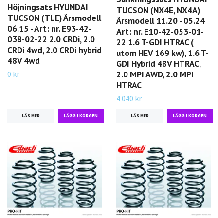
Höjningsats HYUNDAI
TUCSON (NX4E, NX4A)
TUCSON (TLE) Årsmodell
Årsmodell 11.20 - 05.24
06.15 - Art: nr. E93-42-
Art: nr. E10-42-053-01-
038-02-22 2.0 CRDi, 2.0
22 1.6 T-GDI HTRAC (
CRDi 4wd, 2.0 CRDi hybrid
utom HEV 169 kw), 1.6 T-
48V 4wd
GDI Hybrid 48V HTRAC,
2.0 MPI AWD, 2.0 MPI
0 kr
HTRAC
4 040 kr
LÄS MER
LÄS MER