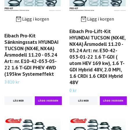
Lägg i korgen
Lägg i korgen
Eibach Pro-Lift-Kit
Eibach Pro-Kit
HYUNDAI TUCSON (NX4E,
Sänkningssats HYUNDAI
NX4A) Årsmodell 11.20 -
TUCSON (NX4E, NX4A)
05.24 Art: nr. E30-42-
Årsmodell 11.20 - 05.24
053-01-22 1.6 T-GDI (
Art: nr. E10-42-053-05-
utom HEV 169 kw), 1.6 T-
22 1.6 T-GDI PHEV 4WD
GDI Hybrid 48V, 2.0 MPI,
(195kw Systemeffekt
1.6 CRDi 1.6 CRDI Hybrid
3 810 kr
48V
0 kr
LÄS MER
LÄS MER