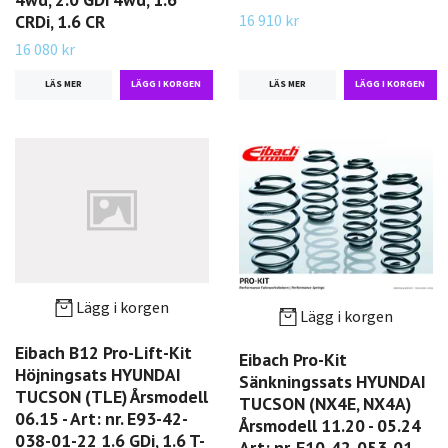
16 910 kr
CRDi, 1.6 CR
16 080 kr
LÄS MER
LÄS MER
Lägg i korgen
Lägg i korgen
Eibach B12 Pro-Lift-Kit
Eibach Pro-Kit
Höjningsats HYUNDAI
Sänkningssats HYUNDAI
TUCSON (TLE) Årsmodell
TUCSON (NX4E, NX4A)
06.15 - Art: nr. E93-42-
Årsmodell 11.20 - 05.24
038-01-22 1.6 GDi, 1.6 T-
Art: nr. E10-42-053-01-