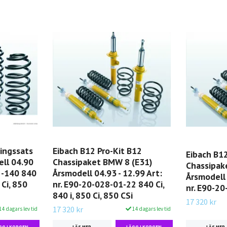
ningssats
Eibach B12 Pro-Kit B12
Eibach B12
ll 04.90
Chassipaket BMW 8 (E31)
Chassipak
22-140 840
Årsmodell 04.93 - 12.99 Art:
Årsmodell 
0 Ci, 850
nr. E90-20-028-01-22 840 Ci,
nr. E90-20
840 i, 850 Ci, 850 CSi
17 320 kr
17 320 kr
14 dagars lev tid
14 dagars lev tid