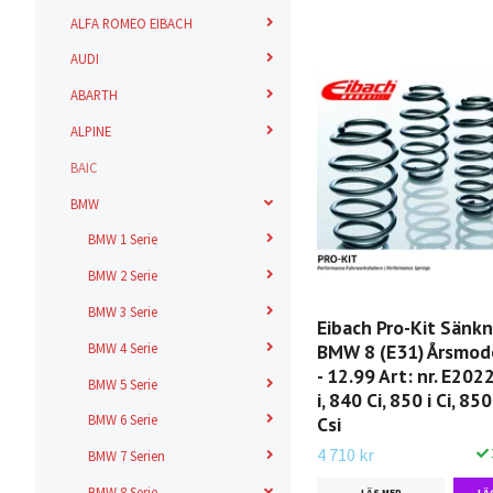
ALFA ROMEO EIBACH
AUDI
ABARTH
ALPINE
BAIC
BMW
BMW 1 Serie
BMW 2 Serie
BMW 3 Serie
Eibach Pro-Kit Sänk
BMW 4 Serie
BMW 8 (E31) Årsmode
- 12.99 Art: nr. E20
BMW 5 Serie
i, 840 Ci, 850 i Ci, 85
BMW 6 Serie
Csi
4 710 kr
BMW 7 Serien
BMW 8 Serie