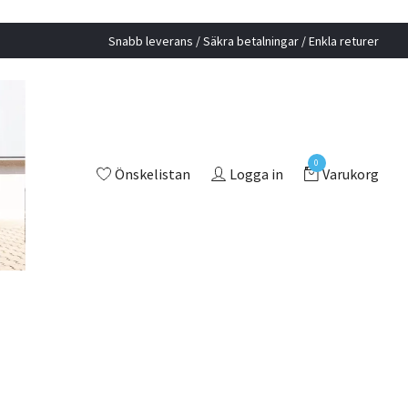
Snabb leverans / Säkra betalningar / Enkla returer
0
Önskelistan
Logga in
Varukorg