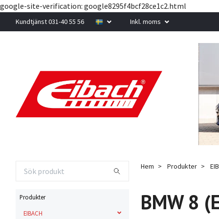
google-site-verification: google8295f4bcf28ce1c2.html
Kundtjänst 031-40 55 56
Inkl. moms
Hem
Produkter
EI
BMW 8 (
Produkter
EIBACH