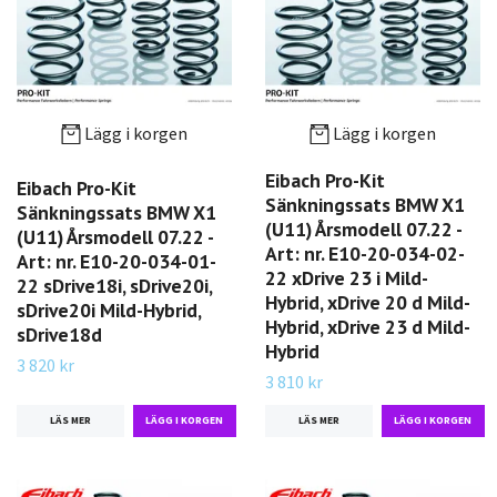
Lägg i korgen
Lägg i korgen
Eibach Pro-Kit
Eibach Pro-Kit
Sänkningssats BMW X1
Sänkningssats BMW X1
(U11) Årsmodell 07.22 -
(U11) Årsmodell 07.22 -
Art: nr. E10-20-034-02-
Art: nr. E10-20-034-01-
22 xDrive 23 i Mild-
22 sDrive18i, sDrive20i,
Hybrid, xDrive 20 d Mild-
sDrive20i Mild-Hybrid,
Hybrid, xDrive 23 d Mild-
sDrive18d
Hybrid
3 820 kr
3 810 kr
LÄS MER
LÄS MER