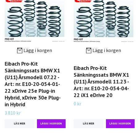
Lägg i korgen
Lägg i korgen
Eibach Pro-Kit
Eibach Pro-Kit
Sänkningssats BMW X1
Sänkningssats BMW X1
(U11) Årsmodell 07.22 -
(U11) Årsmodell 11.23 -
Art: nr. E10-20-054-01-
Art: nr. E10-20-054-04-
22 xDrive 25e Plug-in
22 iX1 eDrive 20
Hybrid, xDrive 30e Plug-
0 kr
in Hybrid
3 810 kr
LÄS MER
LÄS MER