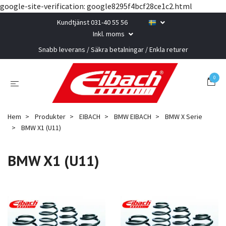
google-site-verification: google8295f4bcf28ce1c2.html
Kundtjänst 031-40 55 56
Inkl. moms
Snabb leverans / Säkra betalningar / Enkla returer
0
Hem
Produkter
EIBACH
BMW EIBACH
BMW X Serie
BMW X1 (U11)
BMW X1 (U11)