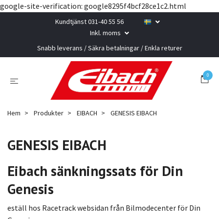
google-site-verification: google8295f4bcf28ce1c2.html
Kundtjänst 031-40 55 56
Inkl. moms
Snabb leverans / Säkra betalningar / Enkla returer
0
Hem
Produkter
EIBACH
GENESIS EIBACH
GENESIS EIBACH
Eibach sänkningssats för Din
Genesis
eställ hos Racetrack websidan från Bilmodecenter för Din