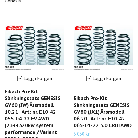
Genesis
Lägg i korgen
Lägg i korgen
Eibach Pro-Kit
Sänkningssats GENESIS
Eibach Pro-Kit
GV60 (JW) Årsmodell
Sänkningssats GENESIS
10.21 - Art: nr. E10-42-
GV80 (JX1) Årsmodell
055-04-22 EV AWD
06.20 - Art: nr. E10-42-
(234+320kw system
065-01-22 3.0 CRDi AWD
performance / Variant
5 050 kr