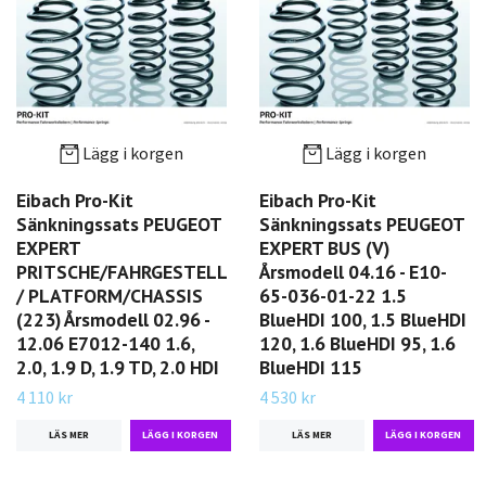
Lägg i korgen
Lägg i korgen
Eibach Pro-Kit
Eibach Pro-Kit
Sänkningssats PEUGEOT
Sänkningssats PEUGEOT
EXPERT
EXPERT BUS (V)
PRITSCHE/FAHRGESTELL
Årsmodell 04.16 - E10-
/ PLATFORM/CHASSIS
65-036-01-22 1.5
(223) Årsmodell 02.96 -
BlueHDI 100, 1.5 BlueHDI
12.06 E7012-140 1.6,
120, 1.6 BlueHDI 95, 1.6
2.0, 1.9 D, 1.9 TD, 2.0 HDI
BlueHDI 115
4 110 kr
4 530 kr
LÄS MER
LÄS MER