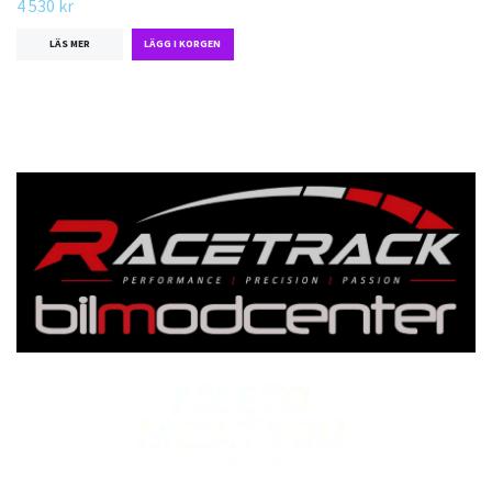
4 530 kr
LÄS MER