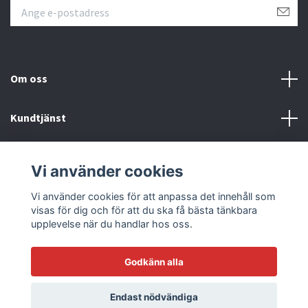
Om oss
Kundtjänst
Läs mer
Vi använder cookies
Sociala medier
Vi använder cookies för att anpassa det innehåll som
visas för dig och för att du ska få bästa tänkbara
upplevelse när du handlar hos oss.
Godkänn alla
© 2026 Racetrack by Bilmodecenter - EST 1979
Endast nödvändiga