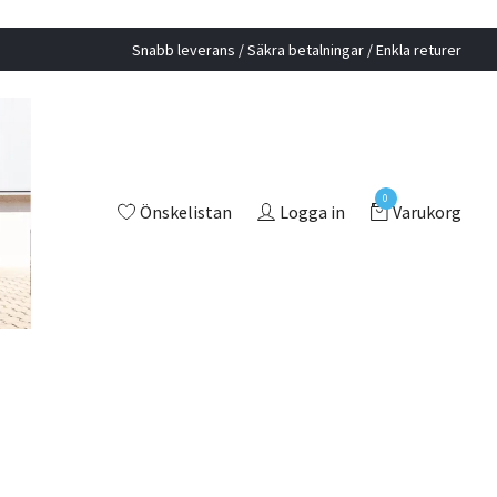
Snabb leverans / Säkra betalningar / Enkla returer
0
Önskelistan
Logga in
Varukorg