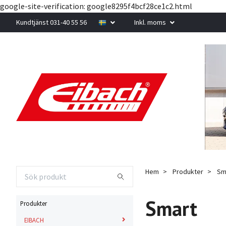
google-site-verification: google8295f4bcf28ce1c2.html
Kundtjänst 031-40 55 56
Inkl. moms
Hem
Produkter
Sm
Smart
Produkter
EIBACH