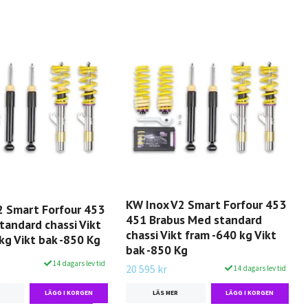
KW Inox V2 Smart Forfour 453
2 Smart Forfour 453
451 Brabus Med standard
tandard chassi Vikt
chassi Vikt fram -640 kg Vikt
kg Vikt bak -850 Kg
bak -850 Kg
14 dagars lev tid
20 595 kr
14 dagars lev tid
LÄS MER