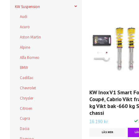
KW Suspension
Audi
Acuro
Aston Martin
Alpine
Alfa Romeo
BMW
Cadillac
Chevrolet
KW Inox V1 Smart F
Chrysler
Coupé, Cabrio Vikt f
kg Vikt bak -660 kg 
Citroen
chassi
Cupra
16 190 kr
Dacia
LÄS MER
Daewoo