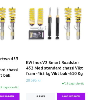
ortwo 453
KW Inox V2 Smart Roadster
452 Med standard chassi Vikt
ard chassi
fram -465 kg Vikt bak -610 Kg
kt bak
20 595 kr
14 dagars lev tid
14 dagars lev tid
LÄS MER