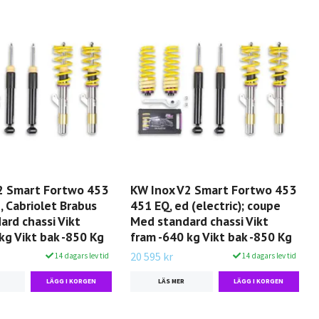
2 Smart Fortwo 453
KW Inox V2 Smart Fortwo 453
 Cabriolet Brabus
451 EQ, ed (electric); coupe
rd chassi Vikt
Med standard chassi Vikt
kg Vikt bak -850 Kg
fram -640 kg Vikt bak -850 Kg
20 595 kr
14 dagars lev tid
14 dagars lev tid
LÄS MER