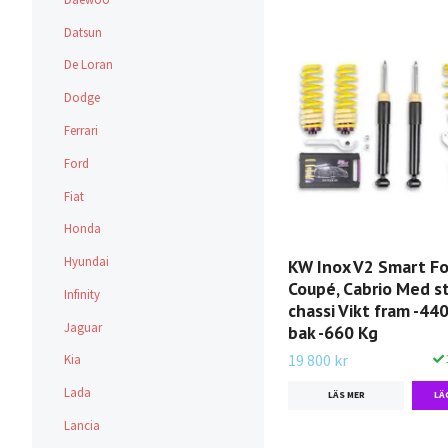
Datsun
De Loran
Dodge
Ferrari
Ford
Fiat
Honda
Hyundai
KW Inox V2 Smart F
Coupé, Cabrio Med s
Infinity
chassi Vikt fram -440
Jaguar
bak -660 Kg
19 800 kr
Kia
Lada
LÄS MER
Lancia