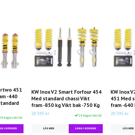
ortwo 451
KW Inox V2 Smart Forfour 454
KW Inox V
ram -440
Med standard chassi Vikt
451 Med s
Standard
fram -850 kg Vikt bak -750 Kg
fram -640 
20 595 kr
20 595 kr
14 dagars lev tid
14 dagars lev tid
LÄS MER
LÄS MER