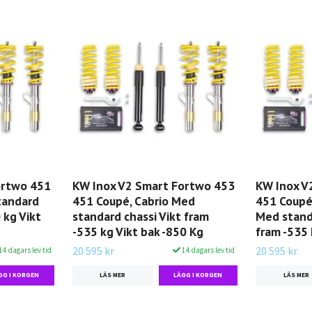
ortwo 451
KW Inox V2 Smart Fortwo 453
KW Inox V
tandard
451 Coupé, Cabrio Med
451 Coupé,
 kg Vikt
standard chassi Vikt fram
Med standa
-535 kg Vikt bak -850 Kg
fram -535 
20 595 kr
20 595 kr
14 dagars lev tid
14 dagars lev tid
LÄS MER
LÄS MER