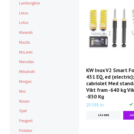
Lamborghini
Lexus
Lotus
Maserati
Mazda
McLaren
Mercedes
KW Inox V2 Smart F
Mitsubishi
451 EQ, ed (electric);
Morgan
cabriolet Med stand
Vikt fram -640 kg Vi
Mini
-850 Kg
Nissan
20 595 kr
Opel
LÄS MER
Peugeot
Polestar