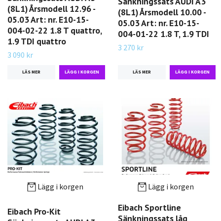
Sänkningssats AUDI A3
(8L1) Årsmodell 12.96 -
(8L1) Årsmodell 10.00 -
05.03 Art: nr. E10-15-
05.03 Art: nr. E10-15-
004-02-22 1.8 T quattro,
004-01-22 1.8 T, 1.9 TDI
1.9 TDI quattro
3 270 kr
3 090 kr
LÄS MER
LÄS MER
Lägg i korgen
Lägg i korgen
Eibach Sportline
Eibach Pro-Kit
Sänkningssats låg