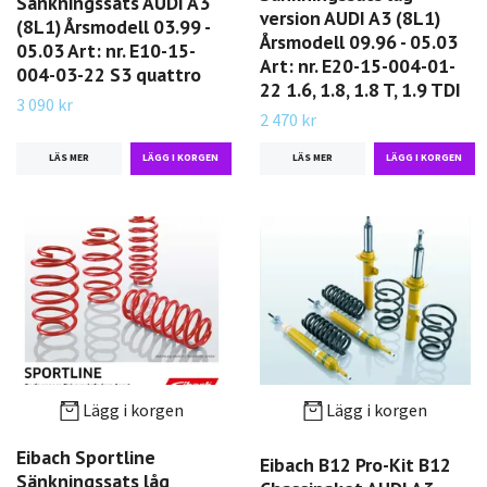
Sänkningssats AUDI A3
version AUDI A3 (8L1)
(8L1) Årsmodell 03.99 -
Årsmodell 09.96 - 05.03
05.03 Art: nr. E10-15-
Art: nr. E20-15-004-01-
004-03-22 S3 quattro
22 1.6, 1.8, 1.8 T, 1.9 TDI
3 090 kr
2 470 kr
LÄS MER
LÄS MER
Lägg i korgen
Lägg i korgen
Eibach Sportline
Eibach B12 Pro-Kit B12
Sänkningssats låg