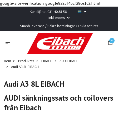
google-site-verification: google8295f4bcf28ce1c2.html
Kundtjänst 031-40 55 56
Inkl. moms
Snabb leverans / Säkra betalningar / Enkla returer
0
Hem
Produkter
EIBACH
AUDI EIBACH
Audi A3 8L EIBACH
Audi A3 8L EIBACH
AUDI sänkningssats och coilovers
från Eibach