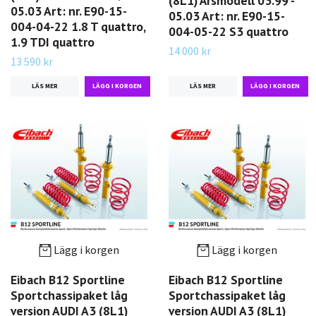
(8L1) Årsmodell 03.99 -
05.03 Art: nr. E90-15-
05.03 Art: nr. E90-15-
004-04-22 1.8 T quattro,
004-05-22 S3 quattro
1.9 TDI quattro
14 000 kr
13 590 kr
LÄS MER
LÄS MER
Lägg i korgen
Lägg i korgen
Eibach B12 Sportline
Eibach B12 Sportline
Sportchassipaket låg
Sportchassipaket låg
version AUDI A3 (8L1)
version AUDI A3 (8L1)