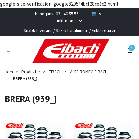
google-site-verification: google8295f4bcf28ce1c2.html
Kundtjänst 031-40 55 56
Inkl. moms
Snabb leverans / Säkra betalningar / Enkla returer
0
Hem
Produkter
EIBACH
ALFA ROMEO EIBACH
BRERA (939_)
BRERA (939_)