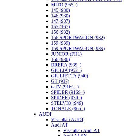
MITO (955_)
145 (930)
146 (930)
147 (937)
155 (167)
156 (932)
156 SPORTWAGON (932)
159 (939)
159 SPORTWAGON (939)
JUNIOR (FH1)
166 (936)
BRERA (939_)
GIULIA (952_)
GIULIETTA (940)
GT (937)
GTV (916C_)
SPIDER (916S_)
SPIDER (939_)
STELVIO (949)
TONALE (965_)
AUDI
Visa alla i AUDI
Audi A1
Visa alla i Audi A1
Audi A1 8X