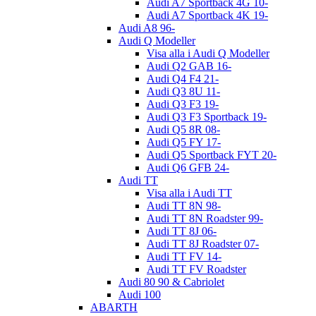
Audi A7 Sportback 4G 10-
Audi A7 Sportback 4K 19-
Audi A8 96-
Audi Q Modeller
Visa alla i Audi Q Modeller
Audi Q2 GAB 16-
Audi Q4 F4 21-
Audi Q3 8U 11-
Audi Q3 F3 19-
Audi Q3 F3 Sportback 19-
Audi Q5 8R 08-
Audi Q5 FY 17-
Audi Q5 Sportback FYT 20-
Audi Q6 GFB 24-
Audi TT
Visa alla i Audi TT
Audi TT 8N 98-
Audi TT 8N Roadster 99-
Audi TT 8J 06-
Audi TT 8J Roadster 07-
Audi TT FV 14-
Audi TT FV Roadster
Audi 80 90 & Cabriolet
Audi 100
ABARTH