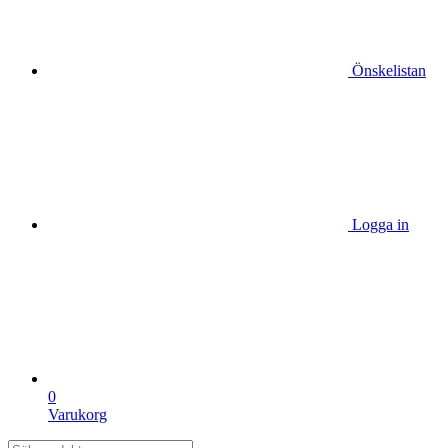
Önskelistan
Logga in
0
Varukorg