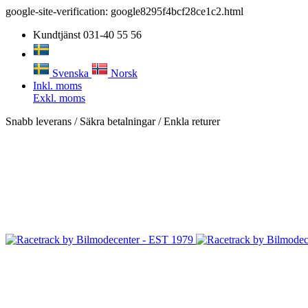
google-site-verification: google8295f4bcf28ce1c2.html
Kundtjänst 031-40 55 56
Svenska
Norsk
Inkl. moms
Exkl. moms
Snabb leverans / Säkra betalningar / Enkla returer