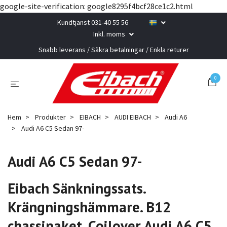
google-site-verification: google8295f4bcf28ce1c2.html
Kundtjänst 031-40 55 56
Inkl. moms
Snabb leverans / Säkra betalningar / Enkla returer
0
Hem
Produkter
EIBACH
AUDI EIBACH
Audi A6
Audi A6 C5 Sedan 97-
Audi A6 C5 Sedan 97-
Eibach Sänkningssats.
Krängningshämmare. B12
chassipaket. Coilover Audi A6 C5