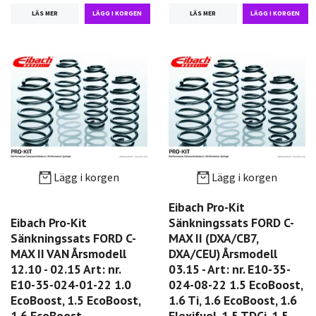
LÄS MER
LÄS MER
Lägg i korgen
Lägg i korgen
Eibach Pro-Kit
Eibach Pro-Kit
Sänkningssats FORD C-
Sänkningssats FORD C-
MAX II (DXA/CB7,
MAX II VAN Årsmodell
DXA/CEU) Årsmodell
12.10 - 02.15 Art: nr.
03.15 - Art: nr. E10-35-
E10-35-024-01-22 1.0
024-08-22 1.5 EcoBoost,
EcoBoost, 1.5 EcoBoost,
1.6 Ti, 1.6 EcoBoost, 1.6
1.6 EcoBoost
Flexifuel, 1.5 TDCi, 1.5