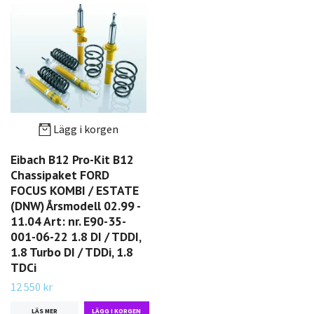
Lägg i korgen
Eibach B12 Pro-Kit B12
Chassipaket FORD
FOCUS KOMBI / ESTATE
(DNW) Årsmodell 02.99 -
11.04 Art: nr. E90-35-
001-06-22 1.8 DI / TDDI,
1.8 Turbo DI / TDDi, 1.8
TDCi
12 550 kr
LÄS MER