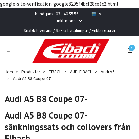
google-site-verification: google8295f4bcf28ce1c2.html
Kundtjänst 031-40 55 56
Inkl. moms
Snabb leverans / Säkra betalningar / Enkla returer
0
Hem
Produkter
EIBACH
AUDI EIBACH
Audi A5
Audi A5 B8 Coupe 07-
Audi A5 B8 Coupe 07-
Audi A5 B8 Coupe 07-
sänkningssats och coilovers från
Eibach