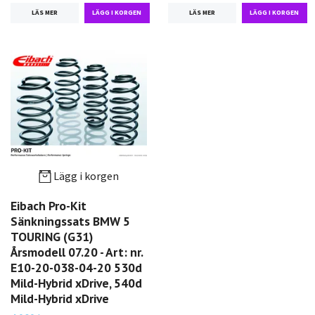
LÄS MER
LÄS MER
Lägg i korgen
Eibach Pro-Kit
Sänkningssats BMW 5
TOURING (G31)
Årsmodell 07.20 - Art: nr.
E10-20-038-04-20 530d
Mild-Hybrid xDrive, 540d
Mild-Hybrid xDrive