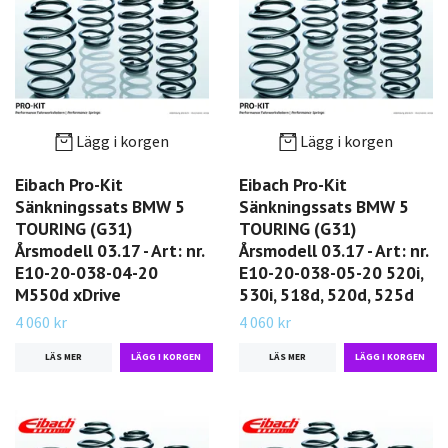
Lägg i korgen
Lägg i korgen
Eibach Pro-Kit
Eibach Pro-Kit
Sänkningssats BMW 5
Sänkningssats BMW 5
TOURING (G31)
TOURING (G31)
Årsmodell 03.17 - Art: nr.
Årsmodell 03.17 - Art: nr.
E10-20-038-04-20
E10-20-038-05-20 520i,
M550d xDrive
530i, 518d, 520d, 525d
4 060 kr
4 060 kr
LÄS MER
LÄS MER