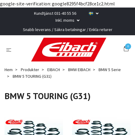
google-site-verification: google8295f4bcf28ce1c2.html
Kundtjänst 031-40 55 56
Inkl. moms
Snabb leverans / Säkra betalningar / Enkla returer
0
Hem
Produkter
EIBACH
BMW EIBACH
BMW 5 Serie
BMW 5 TOURING (G31)
BMW 5 TOURING (G31)