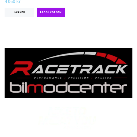
4 060 kr
LÄS MER