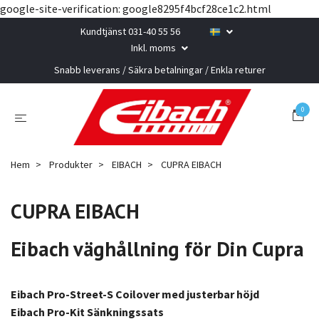
google-site-verification: google8295f4bcf28ce1c2.html
Kundtjänst 031-40 55 56
Inkl. moms
Snabb leverans / Säkra betalningar / Enkla returer
0
Hem
Produkter
EIBACH
CUPRA EIBACH
CUPRA EIBACH
Eibach väghållning för Din Cupra
Eibach Pro-Street-S Coilover med justerbar höjd
Eibach Pro-Kit Sänkningssats