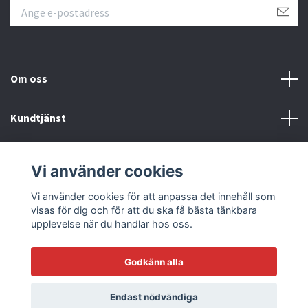
Om oss
Kundtjänst
Läs mer
Vi använder cookies
Sociala medier
Vi använder cookies för att anpassa det innehåll som
visas för dig och för att du ska få bästa tänkbara
upplevelse när du handlar hos oss.
Godkänn alla
© 2026 Racetrack by Bilmodecenter - EST 1979
Endast nödvändiga