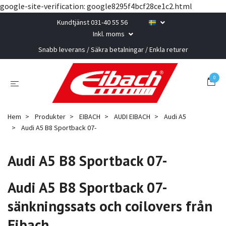
google-site-verification: google8295f4bcf28ce1c2.html
Kundtjänst 031-40 55 56
Inkl. moms
Snabb leverans / Säkra betalningar / Enkla returer
0
Hem
Produkter
EIBACH
AUDI EIBACH
Audi A5
Audi A5 B8 Sportback 07-
Audi A5 B8 Sportback 07-
Audi A5 B8 Sportback 07-
sänkningssats och coilovers från
Eibach