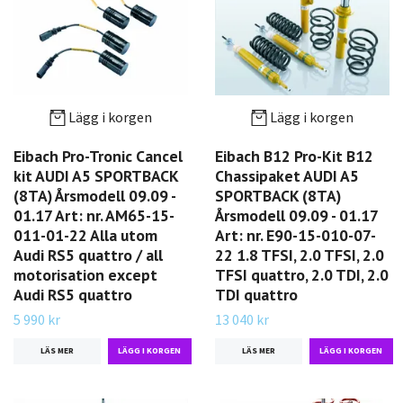
Lägg i korgen
Lägg i korgen
Eibach Pro-Tronic Cancel
Eibach B12 Pro-Kit B12
kit AUDI A5 SPORTBACK
Chassipaket AUDI A5
(8TA) Årsmodell 09.09 -
SPORTBACK (8TA)
01.17 Art: nr. AM65-15-
Årsmodell 09.09 - 01.17
011-01-22 Alla utom
Art: nr. E90-15-010-07-
Audi RS5 quattro / all
22 1.8 TFSI, 2.0 TFSI, 2.0
motorisation except
TFSI quattro, 2.0 TDI, 2.0
Audi RS5 quattro
TDI quattro
5 990 kr
13 040 kr
LÄS MER
LÄS MER