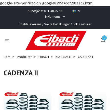
google-site-verification: google8295f4bcf28ce1c2.html
Kundtjänst 031-40 55 56
Inkl. moms
Snabb leverans / Säkra betalningar / Enkla returer
0
Hem
Produkter
EIBACH
KIA EIBACH
CADENZA II
CADENZA II