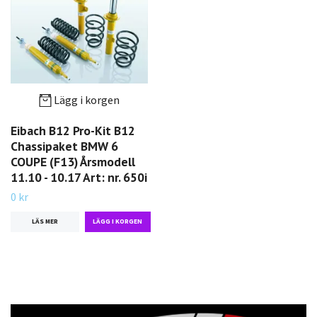
Lägg i korgen
Eibach B12 Pro-Kit B12
Chassipaket BMW 6
COUPE (F13) Årsmodell
11.10 - 10.17 Art: nr. 650i
0 kr
LÄS MER