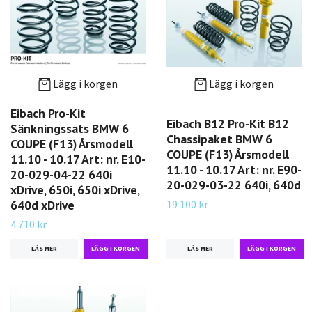
Lägg i korgen
Lägg i korgen
Eibach Pro-Kit
Eibach B12 Pro-Kit B12
Sänkningssats BMW 6
Chassipaket BMW 6
COUPE (F13) Årsmodell
COUPE (F13) Årsmodell
11.10 - 10.17 Art: nr. E10-
11.10 - 10.17 Art: nr. E90-
20-029-04-22 640i
20-029-03-22 640i, 640d
xDrive, 650i, 650i xDrive,
19 100 kr
640d xDrive
4 710 kr
LÄS MER
LÄS MER