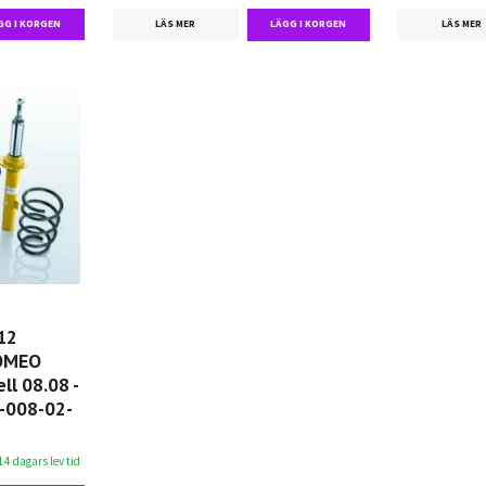
LÄS MER
LÄS MER
12
ROMEO
l 08.08 -
0-008-02-
14 dagars lev tid