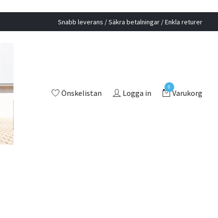
Snabb leverans / Säkra betalningar / Enkla returer
0
Önskelistan
Logga in
Varukorg