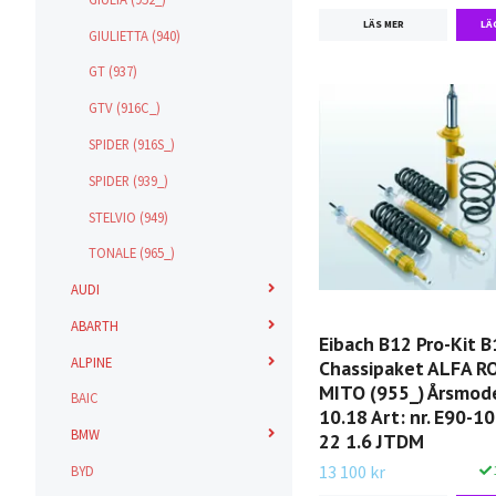
LÄS MER
GIULIETTA (940)
GT (937)
GTV (916C_)
SPIDER (916S_)
SPIDER (939_)
STELVIO (949)
TONALE (965_)
AUDI
ABARTH
Eibach B12 Pro-Kit B
ALPINE
Chassipaket ALFA 
MITO (955_) Årsmodel
BAIC
10.18 Art: nr. E90-1
BMW
22 1.6 JTDM
13 100 kr
BYD