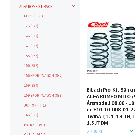
ALFA ROMEO EIBACH
MITO (955_)
145 (930)
146 (930)
147 (937)
155 (167)
156 (932)
156 SPORTWAGON (932)
159 (939)
Eibach Pro-Kit Sänk
159 SPORTWAGON (939)
ALFA ROMEO MITO (
Årsmodell 08.08 - 10
JUNIOR (FH1)
nr. E10-10-008-01-22
166 (936)
TwinAir, 1.4, 1.4 TB, 
1.3 JTDM
BRERA (939_)
2 780 kr
GIULIA (952_)