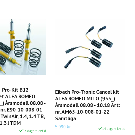
 Pro-Kit B12
Eibach Pro-Tronic Cancel kit
et ALFA ROMEO
ALFA ROMEO MITO (955_)
) Årsmodell 08.08 -
Årsmodell 08.08 - 10.18 Art:
 nr. E90-10-008-01-
nr. AM65-10-008-01-22
 TwinAir, 1.4, 1.4 TB,
Samtliga
 1.3 JTDM
5 990 kr
14 dagars lev tid
14 dagars lev tid