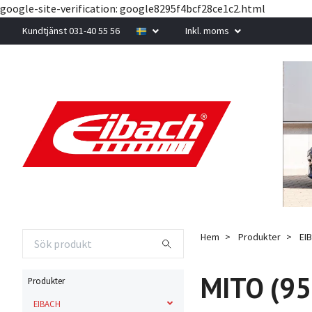
google-site-verification: google8295f4bcf28ce1c2.html
Kundtjänst 031-40 55 56
Inkl. moms
Hem
Produkter
EI
MITO (95
Produkter
EIBACH