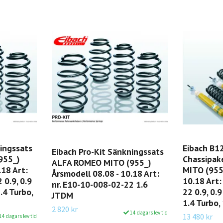
ningssats
Eibach B12
Eibach Pro-Kit Sänkningssats
955_)
Chassipak
ALFA ROMEO MITO (955_)
.18 Art:
MITO (955_
Årsmodell 08.08 - 10.18 Art:
 0.9, 0.9
10.18 Art:
nr. E10-10-008-02-22 1.6
1.4 Turbo,
22 0.9, 0.9
JTDM
1.4 Turbo,
2 820 kr
14 dagars lev tid
13 480 kr
14 dagars lev tid