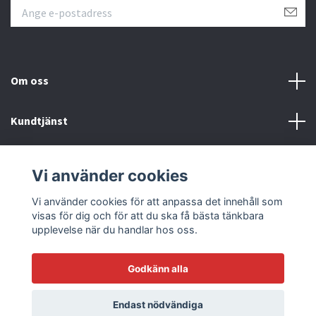
Om oss
Kundtjänst
Läs mer
Vi använder cookies
Sociala medier
Vi använder cookies för att anpassa det innehåll som
visas för dig och för att du ska få bästa tänkbara
upplevelse när du handlar hos oss.
Godkänn alla
© 2026 Racetrack by Bilmodecenter - EST 1979
Endast nödvändiga