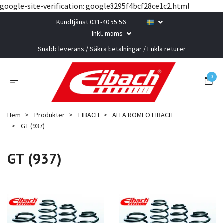
google-site-verification: google8295f4bcf28ce1c2.html
Kundtjänst 031-40 55 56
Inkl. moms
Snabb leverans / Säkra betalningar / Enkla returer
0
Hem
Produkter
EIBACH
ALFA ROMEO EIBACH
GT (937)
GT (937)