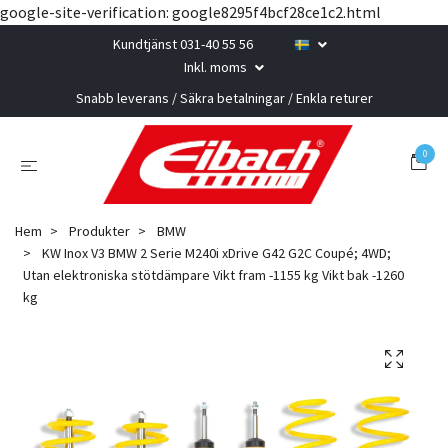
google-site-verification: google8295f4bcf28ce1c2.html
Kundtjänst 031-40 55 56
Inkl. moms
Snabb leverans / Säkra betalningar / Enkla returer
0
Hem
Produkter
BMW
KW Inox V3 BMW 2 Serie M240i xDrive G42 G2C Coupé; 4WD;
Utan elektroniska stötdämpare Vikt fram -1155 kg Vikt bak -1260
kg