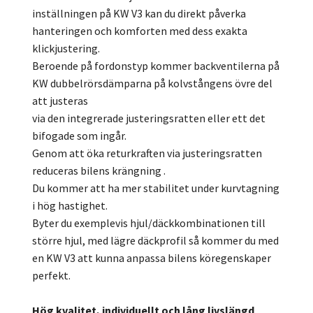
inställningen på KW V3 kan du direkt påverka
hanteringen och komforten med dess exakta
klickjustering.
Beroende på fordonstyp kommer backventilerna på
KW dubbelrörsdämparna på kolvstångens övre del
att justeras
via den integrerade justeringsratten eller ett det
bifogade som ingår.
Genom att öka returkraften via justeringsratten
reduceras bilens krängning .
Du kommer att ha mer stabilitet under kurvtagning
i hög hastighet.
Byter du exemplevis hjul/däckkombinationen till
större hjul, med lägre däckprofil så kommer du med
en KW V3 att kunna anpassa bilens köregenskaper
perfekt.
Hög kvalitet, individuellt och lång livslängd