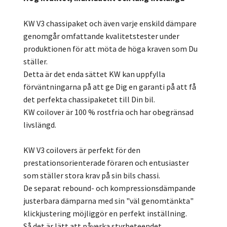
KW V3 chassipaket och även varje enskild dämpare
genomgår omfattande kvalitetstester under
produktionen för att möta de höga kraven som Du
ställer.
Detta är det enda sättet KW kan uppfylla
förväntningarna på att ge Dig en garanti på att få
det perfekta chassipaketet till Din bil.
KW coilover är 100 % rostfria och har obegränsad
livslängd.
KW V3 coilovers är perfekt för den
prestationsorienterade föraren och entusiaster
som ställer stora krav på sin bils chassi.
De separat rebound- och kompressionsdämpande
justerbara dämparna med sin "väl genomtänkta"
klickjustering möjliggör en perfekt inställning.
Så det är lätt att påverka styrbeteendet,