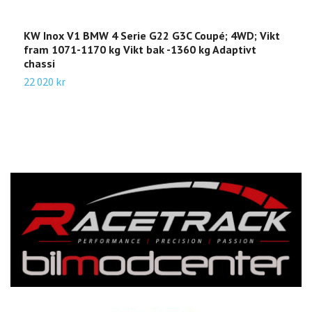
KW Inox V1 BMW 4 Serie G22 G3C Coupé; 4WD; Vikt
K
fram 1071-1170 kg Vikt bak -1360 kg Adaptivt
c
chassi
A
22 020 kr
2