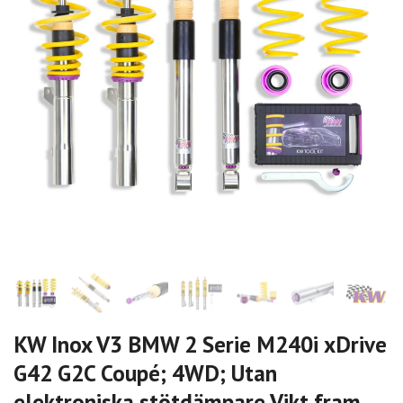
KW Inox V3 BMW 2 Serie M240i xDrive
G42 G2C Coupé; 4WD; Utan
elektroniska stötdämpare Vikt fram