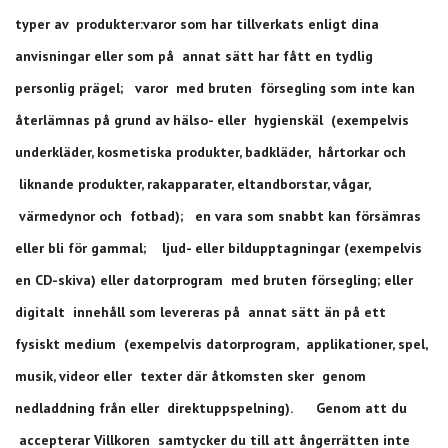
typer av produkter:varor som har tillverkats enligt dina
anvisningar eller som på annat sätt har fått en tydlig
personlig prägel; varor med bruten försegling som inte kan
återlämnas på grund av hälso- eller hygienskäl (exempelvis
underkläder, kosmetiska produkter, badkläder, hårtorkar och
liknande produkter, rakapparater, eltandborstar, vågar,
värmedynor och fotbad); en vara som snabbt kan försämras
eller bli för gammal; ljud- eller bildupptagningar (exempelvis
en CD-skiva) eller datorprogram med bruten försegling; eller
digitalt innehåll som levereras på annat sätt än på ett
fysiskt medium (exempelvis datorprogram, applikationer, spel,
musik, videor eller texter där åtkomsten sker genom
nedladdning från eller direktuppspelning). Genom att du
accepterar Villkoren samtycker du till att ångerrätten inte