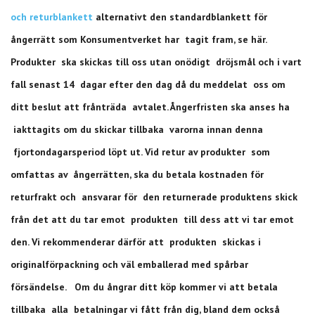
och returblankett
alternativt den standardblankett för
ångerrätt som Konsumentverket har tagit fram, se här.
Produkter ska skickas till oss utan onödigt dröjsmål och i vart
fall senast 14 dagar efter den dag då du meddelat oss om
ditt beslut att frånträda avtalet. Ångerfristen ska anses ha
iakttagits om du skickar tillbaka varorna innan denna
fjortondagarsperiod löpt ut. Vid retur av produkter som
omfattas av ångerrätten, ska du betala kostnaden för
returfrakt och ansvarar för den returnerade produktens skick
från det att du tar emot produkten till dess att vi tar emot
den. Vi rekommenderar därför att produkten skickas i
originalförpackning och väl emballerad med spårbar
försändelse. Om du ångrar ditt köp kommer vi att betala
tillbaka alla betalningar vi fått från dig, bland dem också