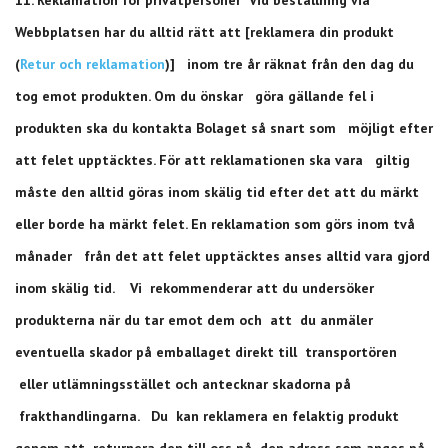
Webbplatsen har du alltid rätt att [reklamera din produkt
(
Retur och reklamation
)] inom tre år räknat från den dag du
tog emot produkten. Om du önskar göra gällande fel i
produkten ska du kontakta Bolaget så snart som möjligt efter
att felet upptäcktes. För att reklamationen ska vara giltig
måste den alltid göras inom skälig tid efter det att du märkt
eller borde ha märkt felet. En reklamation som görs inom två
månader från det att felet upptäcktes anses alltid vara gjord
inom skälig tid. Vi rekommenderar att du undersöker
produkterna när du tar emot dem och att du anmäler
eventuella skador på emballaget direkt till transportören
eller utlämningsstället och antecknar skadorna på
frakthandlingarna. Du kan reklamera en felaktig produkt
genom att returnera den till oss på den adress som anges på