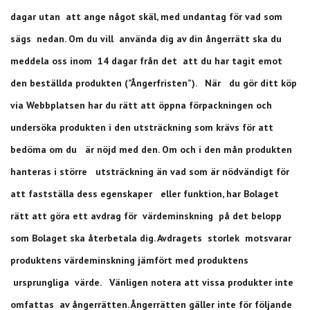
dagar utan att ange något skäl, med undantag för vad som
sägs nedan. Om du vill använda dig av din ångerrätt ska du
meddela oss inom 14 dagar från det att du har tagit emot
den beställda produkten (”Ångerfristen”). När du gör ditt köp
via Webbplatsen har du rätt att öppna förpackningen och
undersöka produkten i den utsträckning som krävs för att
bedöma om du är nöjd med den. Om och i den mån produkten
hanteras i större utsträckning än vad som är nödvändigt för
att fastställa dess egenskaper eller funktion, har Bolaget
rätt att göra ett avdrag för värdeminskning på det belopp
som Bolaget ska återbetala dig. Avdragets storlek motsvarar
produktens värdeminskning jämfört med produktens
ursprungliga värde. Vänligen notera att vissa produkter inte
omfattas av ångerrätten. Ångerrätten gäller inte för följande