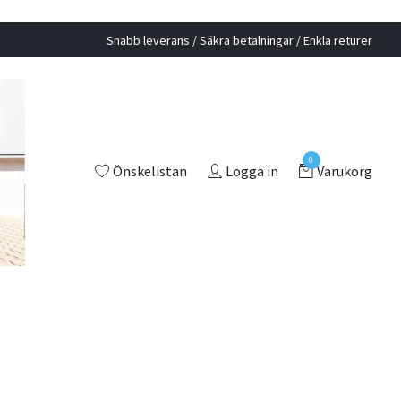
Snabb leverans / Säkra betalningar / Enkla returer
0
Önskelistan
Logga in
Varukorg