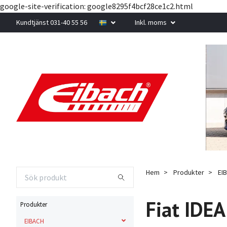
google-site-verification: google8295f4bcf28ce1c2.html
Kundtjänst 031-40 55 56
Inkl. moms
Hem
Produkter
EI
Fiat IDEA
Produkter
EIBACH