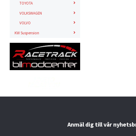
TOYOTA
VOLKSWAGEN
VOLVO
KW Suspension
Anmäl dig till vår nyhetsb