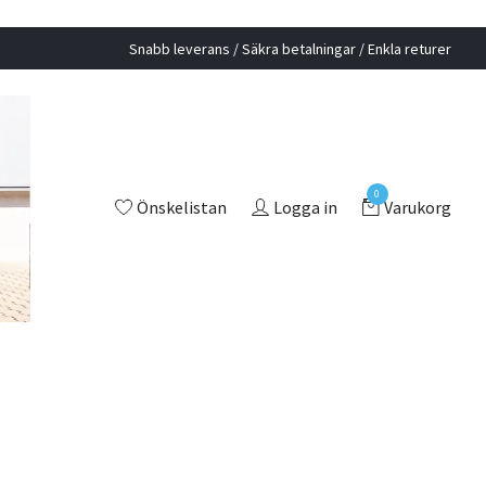
Snabb leverans / Säkra betalningar / Enkla returer
0
Önskelistan
Logga in
Varukorg