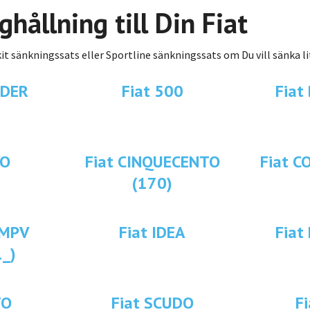
ghållning till Din Fiat
it sänkningssats eller Sportline sänkningssats om Du vill sänka lit
IDER
Fiat 500
Fiat
VO
Fiat CINQUECENTO
Fiat C
(170)
 MPV
Fiat IDEA
Fiat
1_)
TO
Fiat SCUDO
Fi