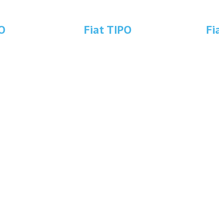
O
Fiat TIPO
Fi