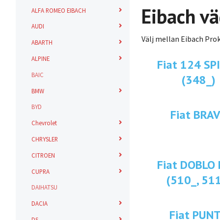
Eibach vä
ALFA ROMEO EIBACH
AUDI
Välj mellan Eibach Prok
ABARTH
ALPINE
Fiat 124 SP
BAIC
(348_)
BMW
BYD
Fiat BRA
Chevrolet
CHRYSLER
CITROEN
Fiat DOBLO
CUPRA
(510_, 51
DAIHATSU
DACIA
Fiat PUN
DS