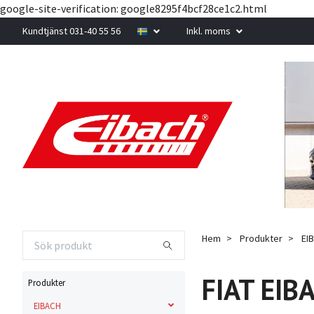
google-site-verification: google8295f4bcf28ce1c2.html
Kundtjänst 031-40 55 56
Inkl. moms
Hem
Produkter
EI
FIAT EIB
Produkter
EIBACH