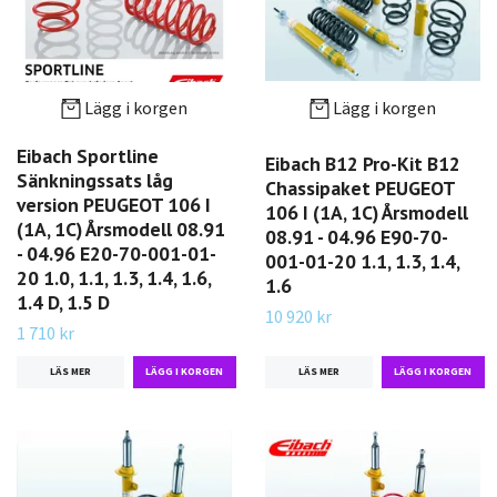
Lägg i korgen
Lägg i korgen
Eibach Sportline
Eibach B12 Pro-Kit B12
Sänkningssats låg
Chassipaket PEUGEOT
version PEUGEOT 106 I
106 I (1A, 1C) Årsmodell
(1A, 1C) Årsmodell 08.91
08.91 - 04.96 E90-70-
- 04.96 E20-70-001-01-
001-01-20 1.1, 1.3, 1.4,
20 1.0, 1.1, 1.3, 1.4, 1.6,
1.6
1.4 D, 1.5 D
10 920 kr
1 710 kr
LÄS MER
LÄS MER