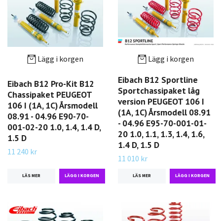
Lägg i korgen
Lägg i korgen
Eibach B12 Sportline
Eibach B12 Pro-Kit B12
Sportchassipaket låg
Chassipaket PEUGEOT
version PEUGEOT 106 I
106 I (1A, 1C) Årsmodell
(1A, 1C) Årsmodell 08.91
08.91 - 04.96 E90-70-
- 04.96 E95-70-001-01-
001-02-20 1.0, 1.4, 1.4 D,
20 1.0, 1.1, 1.3, 1.4, 1.6,
1.5 D
1.4 D, 1.5 D
11 240 kr
11 010 kr
LÄS MER
LÄS MER