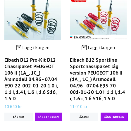
Lägg i korgen
Lägg i korgen
Eibach B12 Pro-Kit B12
Eibach B12 Sportline
Chassipaket PEUGEOT
Sportchassipaket låg
106 II (1A_, 1C_)
version PEUGEOT 106 II
Årsmodell 04.96 - 07.04
(1A_, 1C_) Årsmodell
E90-22-002-01-20 1.0 i,
04.96 - 07.04 E95-70-
1.1 i, 1.4 i, 1.6 i, 1.6 S16,
001-01-20 1.0 i, 1.1 i, 1.4
1.5 D
i, 1.6 i, 1.6 S16, 1.5 D
10 640 kr
11 010 kr
LÄS MER
LÄS MER