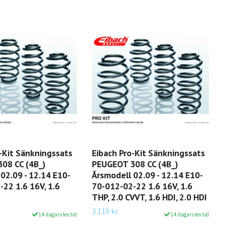
-Kit Sänkningssats
Eibach Pro-Kit Sänkningssats
08 CC (4B_)
PEUGEOT 308 CC (4B_)
02.09 - 12.14 E10-
Årsmodell 02.09 - 12.14 E10-
22 1.6 16V, 1.6
70-012-02-22 1.6 16V, 1.6
THP, 2.0 CVVT, 1.6 HDI, 2.0 HDI
3 110 kr
14 dagars lev tid
14 dagars lev tid