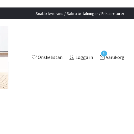
Snabb leverans / Säkra betalningar / Enkla returer
0
Önskelistan
Logga in
Varukorg