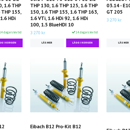
, 1.6 THP
THP 130, 1.6 THP 125, 1.6 THP
03.14 - E
6 THP 155,
150, 1.6 THP 155, 1.6 THP 163,
GT 205
 1.6 HDi
1.6 VTi, 1.6 HDi 92, 1.6 HDi
3 270 kr
100, 1.5 BlueHDI 10
3 270 kr
14 dagars lev tid
14 dagars lev tid
LÄS MER
LÄS MER
12
Eibach B12 Pro-Kit B12