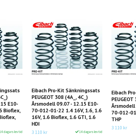
ningssats
Eibach Pro-Kit Sänkningssats
Eibach Pro
C_)
PEUGEOT 308 (4A_, 4C_)
PEUGEOT 3
.15 E10-
Årsmodell 09.07 - 12.15 E10-
Årsmodell 
 Bioflex,
70-012-01-22 1.4 16V, 1.6, 1.6
70-012-01-
Bioflex,
16V, 1.6 Bioflex, 1.6 GTI, 1.6
THP
HDI
3 110 kr
3 110 kr
14 dagars lev tid
14 dagars lev tid