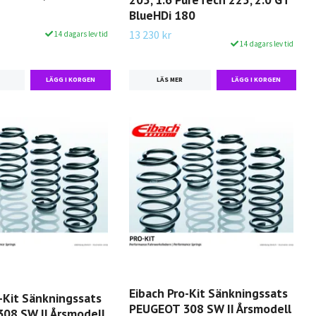
BlueHDi 180
13 230 kr
14 dagars lev tid
14 dagars lev tid
LÄS MER
Eibach Pro-Kit Sänkningssats
-Kit Sänkningssats
PEUGEOT 308 SW II Årsmodell
08 SW II Årsmodell