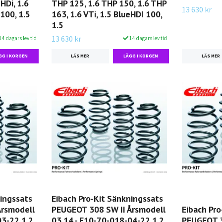
HDi, 1.6
THP 125, 1.6 THP 150, 1.6 THP
13 630 kr
 100, 1.5
163, 1.6 VTi, 1.5 BlueHDI 100,
1.5
13 630 kr
14 dagars lev tid
14 dagars lev tid
LÄS MER
LÄS MER
ningssats
Eibach Pro-Kit Sänkningssats
Årsmodell
PEUGEOT 308 SW II Årsmodell
Eibach Pro
03-22 1.2
03.14 - E10-70-018-04-22 1.2
PEUGEOT 3