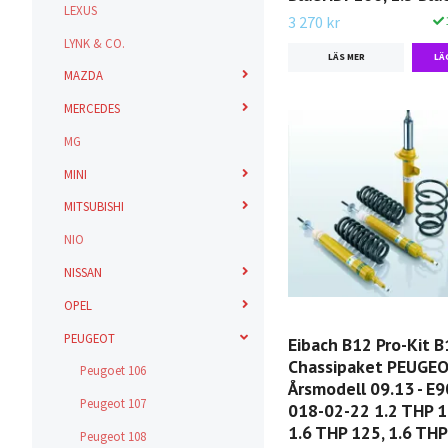
LEXUS
3 270 kr
LYNK & CO.
LÄS MER
MAZDA
MERCEDES
MG
MINI
MITSUBISHI
NIO
NISSAN
OPEL
PEUGEOT
Eibach B12 Pro-Kit B
Chassipaket PEUGEO
Peugoet 106
Årsmodell 09.13 - E9
Peugeot 107
018-02-22 1.2 THP 13
1.6 THP 125, 1.6 THP
Peugeot 108