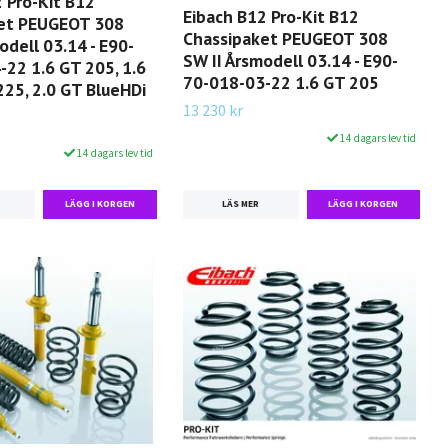
 Pro-Kit B12
Eibach B12 Pro-Kit B12
et PEUGEOT 308
Chassipaket PEUGEOT 308
odell 03.14 - E90-
SW II Årsmodell 03.14 - E90-
-22 1.6 GT 205, 1.6
70-018-03-22 1.6 GT 205
225, 2.0 GT BlueHDi
13 230 kr
14 dagars lev tid
14 dagars lev tid
LÄS MER