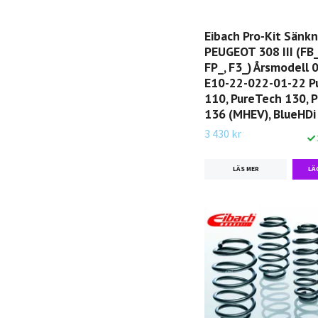
Eibach Pro-Kit Sänk
PEUGEOT 308 III (FB_
FP_, F3_) Årsmodell 0
E10-22-022-01-22 P
110, PureTech 130, 
136 (MHEV), BlueHDi
3 430 kr
LÄS MER