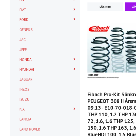
LÄS MER
FIAT
FORD
GENESIS
JAC
JEEP
HONDA
HYUNDAI
JAGUAR
INEOS
Eibach Pro-Kit Sänk
ISUZU
PEUGEOT 308 II Årsm
09.13 - E10-70-018-
KIA
THP 110, 1.2 THP 130
LANCIA
72, 1.6, 1.6 THP 125,
150, 1.6 THP 163, 1.6
LAND ROVER
BlueHDI 100, 1.5 Blu