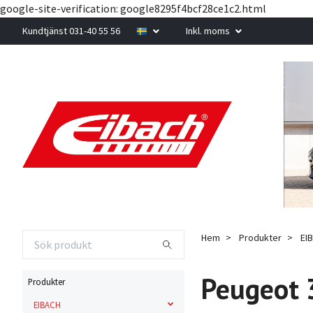
google-site-verification: google8295f4bcf28ce1c2.html
Kundtjänst 031-40 55 56
Inkl. moms
Hem
Produkter
EI
Peugeot 
Produkter
EIBACH