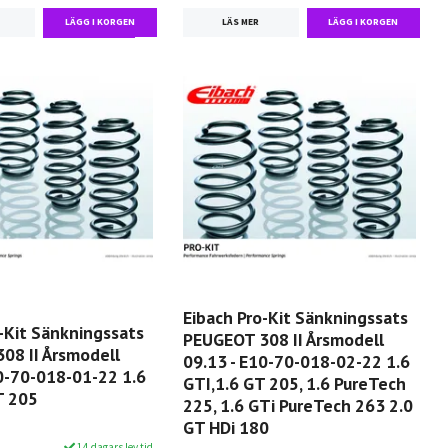
LÄS MER
Eibach Pro-Kit Sänkningssats
-Kit Sänkningssats
PEUGEOT 308 II Årsmodell
08 II Årsmodell
09.13 - E10-70-018-02-22 1.6
10-70-018-01-22 1.6
GTI,1.6 GT 205, 1.6 PureTech
T 205
225, 1.6 GTi PureTech 263 2.0
GT HDi 180
14 dagars lev tid