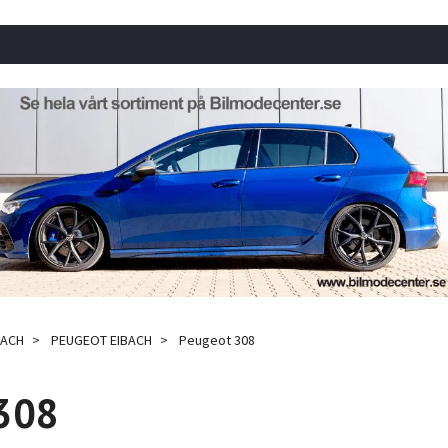
BACH
PEUGEOT EIBACH
Peugeot 308
308