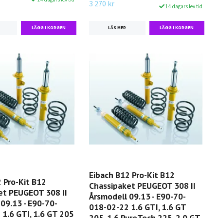
3 270 kr
14 dagars lev tid
LÄS MER
Eibach B12 Pro-Kit B12
 Pro-Kit B12
Chassipaket PEUGEOT 308 II
et PEUGEOT 308 II
Årsmodell 09.13 - E90-70-
09.13 - E90-70-
018-02-22 1.6 GTI, 1.6 GT
1.6 GTI, 1.6 GT 205
205, 1.6 PureTech 225, 2.0 GT