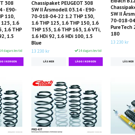
Eibach B12
OT 308
Chassipaket PEUGEOT 308
Chassipak
4 - E90-
SW II Årsmodell 03.14 - E90-
SW II Årsm
P 110,
70-018-04-22 1.2 THP 130,
70-018-04
 125, 1.6
1.6 THP 125, 1.6 THP 150, 1.6
PureTech 
, 1.6 THP
THP 155, 1.6 THP 163, 1.6 VTi,
180
92, 1.5
1.6 HDi 92, 1.6 HDi 100, 1.5
13 230 kr
Blue
13 230 kr
14 dagars lev tid
14 dagars lev tid
LÄS MER
LÄS MER