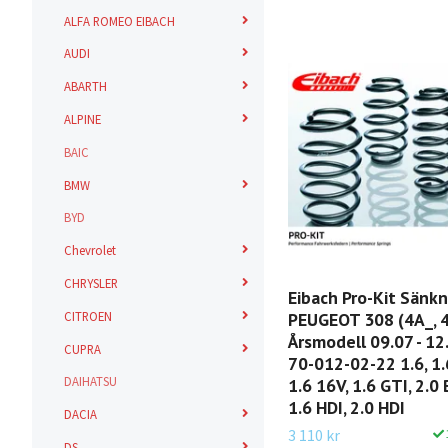
ALFA ROMEO EIBACH
AUDI
ABARTH
ALPINE
BAIC
BMW
BYD
Chevrolet
CHRYSLER
Eibach Pro-Kit Sänk
CITROEN
PEUGEOT 308 (4A_, 4
Årsmodell 09.07 - 12
CUPRA
70-012-02-22 1.6, 1.6
DAIHATSU
1.6 16V, 1.6 GTI, 2.0 
1.6 HDI, 2.0 HDI
DACIA
3 110 kr
DS