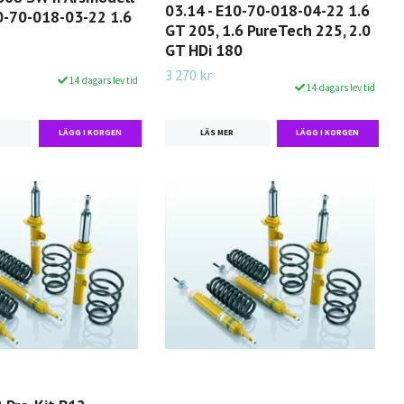
03.14 - E10-70-018-04-22 1.6
10-70-018-03-22 1.6
GT 205, 1.6 PureTech 225, 2.0
GT HDi 180
3 270 kr
14 dagars lev tid
14 dagars lev tid
LÄS MER