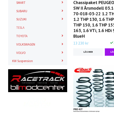
Chassipaket PEUGE
SMART
SW II Årsmodell 03.1
SUBARU
70-018-03-22 1.2 TH
1.2 THP 130, 1.6 THP
SUZUKI
THP 150, 1.6 THP 155
TESLA
163, 1.6 VTi, 1.6 HDi 
BlueH
TOYOTA
13 230 kr
VOLKSWAGEN
LÄS MER
VOLVO
KW Suspension