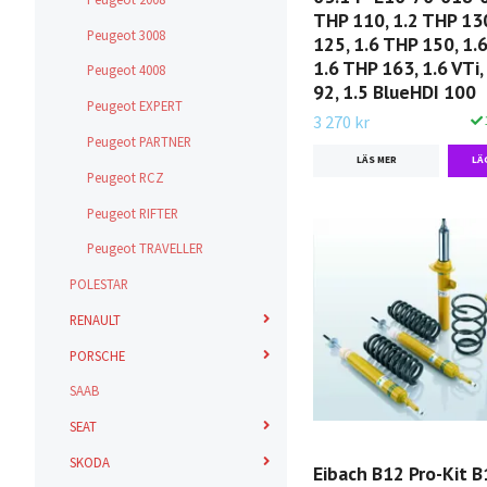
THP 110, 1.2 THP 130
Peugeot 3008
125, 1.6 THP 150, 1.
1.6 THP 163, 1.6 VTi,
Peugeot 4008
92, 1.5 BlueHDI 100
Peugeot EXPERT
3 270 kr
Peugeot PARTNER
LÄS MER
Peugeot RCZ
Peugeot RIFTER
Peugeot TRAVELLER
POLESTAR
RENAULT
PORSCHE
SAAB
SEAT
SKODA
Eibach B12 Pro-Kit B