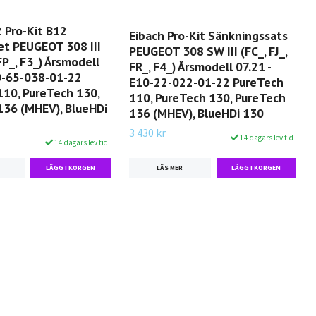
 Pro-Kit B12
Eibach Pro-Kit Sänkningssats
et PEUGEOT 308 III
PEUGEOT 308 SW III (FC_, FJ_,
 FP_, F3_) Årsmodell
FR_, F4_) Årsmodell 07.21 -
90-65-038-01-22
E10-22-022-01-22 PureTech
110, PureTech 130,
110, PureTech 130, PureTech
136 (MHEV), BlueHDi
136 (MHEV), BlueHDi 130
3 430 kr
14 dagars lev tid
14 dagars lev tid
LÄS MER