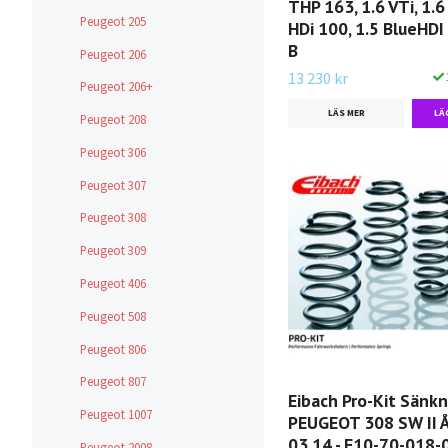
THP 163, 1.6 VTi, 1.6 
Peugeot 205
HDi 100, 1.5 BlueHDI
B
Peugeot 206
13 230 kr
Peugeot 206+
LÄS MER
Peugeot 208
Peugeot 306
Peugeot 307
Peugeot 308
Peugeot 309
Peugeot 406
Peugeot 508
Peugeot 806
Peugeot 807
Eibach Pro-Kit Sänk
Peugeot 1007
PEUGEOT 308 SW II 
03.14 - E10-70-018-
Peugeot 2008