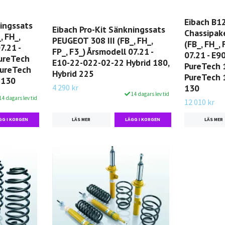
Eibach B12
ningssats
Eibach Pro-Kit Sänkningssats
Chassipak
, FH_,
PEUGEOT 308 III (FB_, FH_,
(FB_, FH_,
7.21 -
FP_, F3_) Årsmodell 07.21 -
07.21 - E
ureTech
E10-22-022-02-22 Hybrid 180,
PureTech 
PureTech
Hybrid 225
PureTech 
 130
4 290 kr
130
14 dagars lev tid
14 dagars lev tid
12 010 kr
LÄS MER
LÄS MER