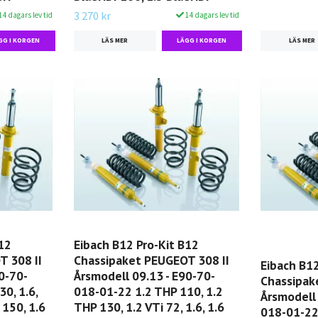
3 270 kr
14 dagars lev tid
14 dagars lev tid
LÄS MER
LÄS MER
12
Eibach B12 Pro-Kit B12
T 308 II
Chassipaket PEUGEOT 308 II
Eibach B12
0-70-
Årsmodell 09.13 - E90-70-
Chassipak
0, 1.6,
018-01-22 1.2 THP 110, 1.2
Årsmodell 
 150, 1.6
THP 130, 1.2 VTi 72, 1.6, 1.6
018-01-22 