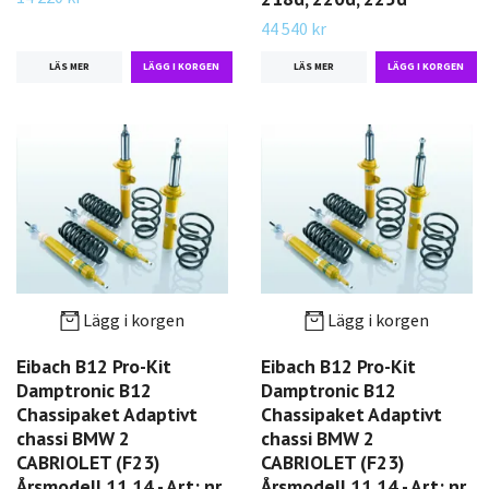
44 540 kr
LÄS MER
LÄS MER
Lägg i korgen
Lägg i korgen
Eibach B12 Pro-Kit
Eibach B12 Pro-Kit
Damptronic B12
Damptronic B12
Chassipaket Adaptivt
Chassipaket Adaptivt
chassi BMW 2
chassi BMW 2
CABRIOLET (F23)
CABRIOLET (F23)
Årsmodell 11.14 - Art: nr.
Årsmodell 11.14 - Art: nr.