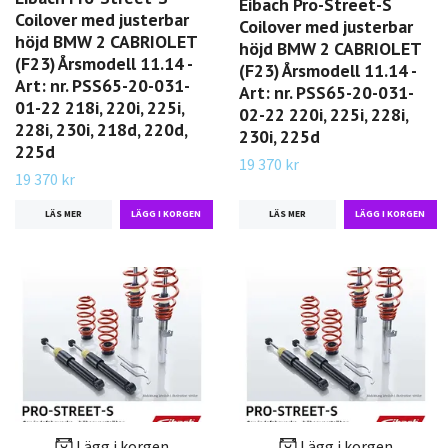
Eibach Pro-Street-S
Coilover med justerbar
Coilover med justerbar
höjd BMW 2 CABRIOLET
höjd BMW 2 CABRIOLET
(F23) Årsmodell 11.14 -
(F23) Årsmodell 11.14 -
Art: nr. PSS65-20-031-
Art: nr. PSS65-20-031-
01-22 218i, 220i, 225i,
02-22 220i, 225i, 228i,
228i, 230i, 218d, 220d,
230i, 225d
225d
19 370 kr
19 370 kr
LÄS MER
LÄS MER
Lägg i korgen
Lägg i korgen