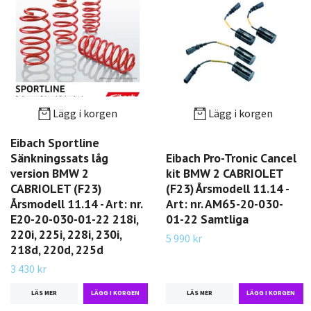
Lägg i korgen
Lägg i korgen
Eibach Sportline
Sänkningssats låg
Eibach Pro-Tronic Cancel
version BMW 2
kit BMW 2 CABRIOLET
CABRIOLET (F23)
(F23) Årsmodell 11.14 -
Årsmodell 11.14 - Art: nr.
Art: nr. AM65-20-030-
E20-20-030-01-22 218i,
01-22 Samtliga
220i, 225i, 228i, 230i,
5 990 kr
218d, 220d, 225d
3 430 kr
LÄS MER
LÄS MER