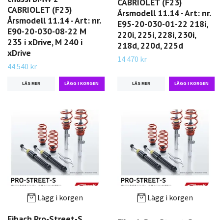
CABRIOLET (F23)
CABRIOLET (F23)
Årsmodell 11.14 - Art: nr.
Årsmodell 11.14 - Art: nr.
E95-20-030-01-22 218i,
E90-20-030-08-22 M
220i, 225i, 228i, 230i,
235 i xDrive, M 240 i
218d, 220d, 225d
xDrive
14 470 kr
44 540 kr
LÄS MER
LÄS MER
Lägg i korgen
Lägg i korgen
Eibach Pro-Street-S