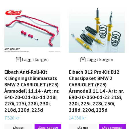
Lägg i korgen
Lägg i korgen
Eibach Anti-Roll-Kit
Eibach B12 Pro-Kit B12
Krängningshämmarsats
Chassipaket BMW 2
BMW 2 CABRIOLET (F23)
CABRIOLET (F23)
Årsmodell 11.14 - Art: nr.
Årsmodell 11.14 - Art: nr.
E40-20-031-02-11 218i,
E90-20-030-01-22 218i,
220i, 225i, 228i, 230i,
220i, 225i, 228i, 230i,
218d, 220d, 225d
218d, 220d, 225d
7 520 kr
14 350 kr
LÄS MER
LÄS MER