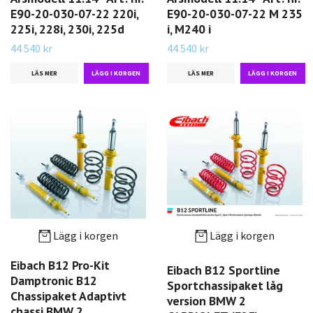
E90-20-030-07-22 220i,
E90-20-030-07-22 M 235
225i, 228i, 230i, 225d
i, M240 i
44 540 kr
44 540 kr
LÄS MER
LÄS MER
Lägg i korgen
Lägg i korgen
Eibach B12 Pro-Kit
Eibach B12 Sportline
Damptronic B12
Sportchassipaket låg
Chassipaket Adaptivt
version BMW 2
chassi BMW 2