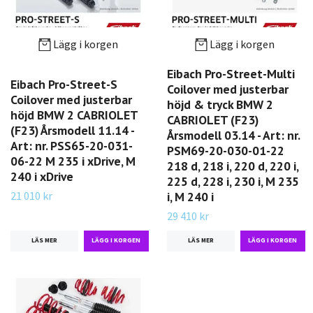
Lägg i korgen
Lägg i korgen
Eibach Pro-Street-Multi
Eibach Pro-Street-S
Coilover med justerbar
Coilover med justerbar
höjd & tryck BMW 2
höjd BMW 2 CABRIOLET
CABRIOLET (F23)
(F23) Årsmodell 11.14 -
Årsmodell 03.14 - Art: nr.
Art: nr. PSS65-20-031-
PSM69-20-030-01-22
06-22 M 235 i xDrive, M
218 d, 218 i, 220 d, 220 i,
240 i xDrive
225 d, 228 i, 230 i, M 235
21 010 kr
i, M 240 i
29 410 kr
LÄS MER
LÄS MER