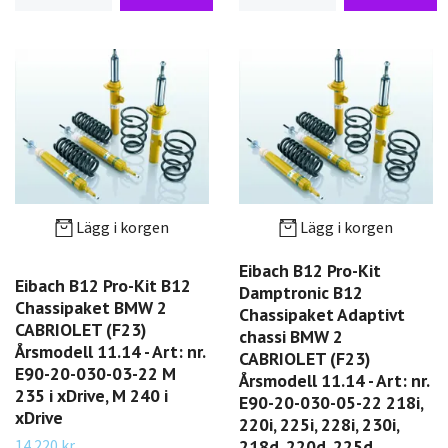
Lägg i korgen
Lägg i korgen
Eibach B12 Pro-Kit
Eibach B12 Pro-Kit B12
Damptronic B12
Chassipaket BMW 2
Chassipaket Adaptivt
CABRIOLET (F23)
chassi BMW 2
Årsmodell 11.14 - Art: nr.
CABRIOLET (F23)
E90-20-030-03-22 M
Årsmodell 11.14 - Art: nr.
235 i xDrive, M 240 i
E90-20-030-05-22 218i,
xDrive
220i, 225i, 228i, 230i,
14 220 kr
218d, 220d, 225d