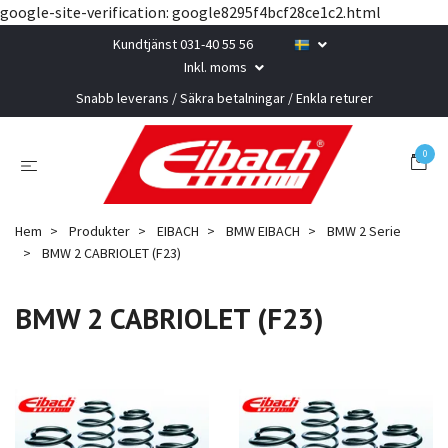
google-site-verification: google8295f4bcf28ce1c2.html
Kundtjänst 031-40 55 56
Inkl. moms
Snabb leverans / Säkra betalningar / Enkla returer
0
Hem
Produkter
EIBACH
BMW EIBACH
BMW 2 Serie
BMW 2 CABRIOLET (F23)
BMW 2 CABRIOLET (F23)