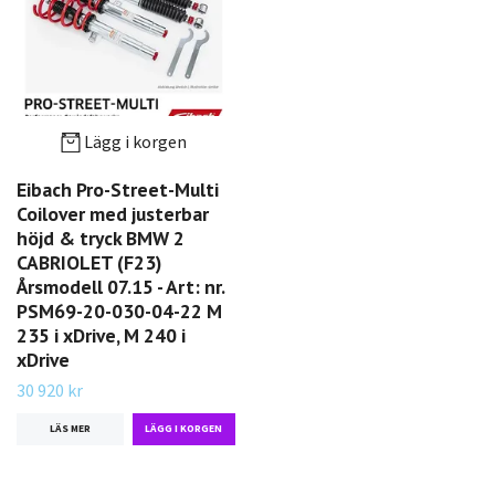
Lägg i korgen
Eibach Pro-Street-Multi
Coilover med justerbar
höjd & tryck BMW 2
CABRIOLET (F23)
Årsmodell 07.15 - Art: nr.
PSM69-20-030-04-22 M
235 i xDrive, M 240 i
xDrive
30 920 kr
LÄS MER