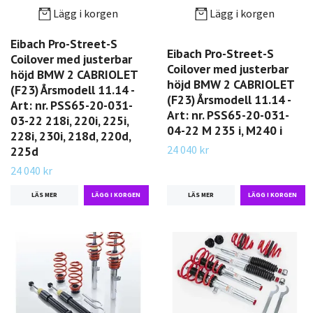
Lägg i korgen
Lägg i korgen
Eibach Pro-Street-S
Eibach Pro-Street-S
Coilover med justerbar
Coilover med justerbar
höjd BMW 2 CABRIOLET
höjd BMW 2 CABRIOLET
(F23) Årsmodell 11.14 -
(F23) Årsmodell 11.14 -
Art: nr. PSS65-20-031-
Art: nr. PSS65-20-031-
03-22 218i, 220i, 225i,
04-22 M 235 i, M240 i
228i, 230i, 218d, 220d,
24 040 kr
225d
24 040 kr
LÄS MER
LÄS MER