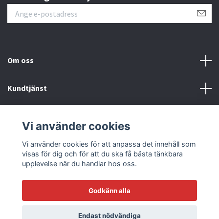
Om oss
Kundtjänst
Läs mer
Vi använder cookies
Sociala medier
Vi använder cookies för att anpassa det innehåll som
visas för dig och för att du ska få bästa tänkbara
upplevelse när du handlar hos oss.
Godkänn alla
© 2026 Racetrack by Bilmodecenter - EST 1979
Endast nödvändiga