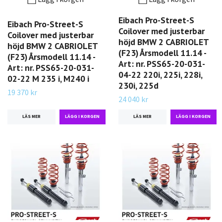
Eibach Pro-Street-S
Eibach Pro-Street-S
Coilover med justerbar
Coilover med justerbar
höjd BMW 2 CABRIOLET
höjd BMW 2 CABRIOLET
(F23) Årsmodell 11.14 -
(F23) Årsmodell 11.14 -
Art: nr. PSS65-20-031-
Art: nr. PSS65-20-031-
04-22 220i, 225i, 228i,
02-22 M 235 i, M240 i
230i, 225d
19 370 kr
24 040 kr
LÄS MER
LÄS MER