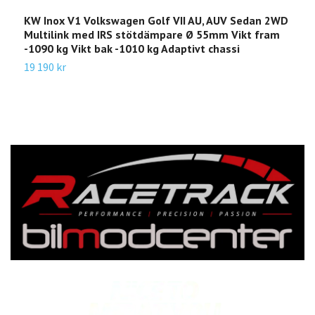
KW Inox V1 Volkswagen Golf VII AU, AUV Sedan 2WD
K
Multilink med IRS stötdämpare Ø 55mm Vikt fram
V
-1090 kg Vikt bak -1010 kg Adaptivt chassi
1
19 190 kr