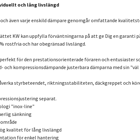
viduellt och lång livslängd
 och även varje enskild dämpare genomgår omfattande kvalitetst
ättet KW kan uppfylla förväntningarna på att ge Dig en garanti på 
 % rostfria och har obegränsad livslängd.
perfekt för den prestationsorienterade föraren och entusiaster som
d- och kompressionsdämpande justerbara dämparna med sin "väl 
 påverka styrbeteendet, riktningsstabiliteten, däckgreppet och k
essionsjustering separat.
ologi "inox-line"
uerlig sänkning
gsområde
 kvalitet för lång livslängd
ation för enkel hantering