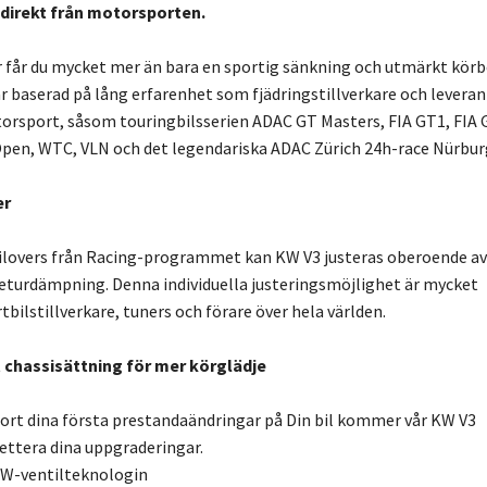
direkt från motorsporten.
r får du mycket mer än bara en sportig sänkning och utmärkt kör
är baserad på lång erfarenhet som fjädringstillverkare och leveran
orsport, såsom touringbilsserien ADAC GT Masters, FIA GT1, FIA 
pen, WTC, VLN och det legendariska ADAC Zürich 24h-race Nürburg
er
oilovers från Racing-programmet kan KW V3 justeras oberoende av
eturdämpning. Denna individuella justeringsmöjlighet är mycket
bilstillverkare, tuners och förare över hela världen.
 chassisättning för mer körglädje
ort dina första prestandaändringar på Din bil kommer vår KW V3
ettera dina uppgraderingar.
W-ventilteknologin