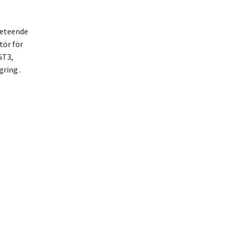
beteende
tör för
GT3,
ring .