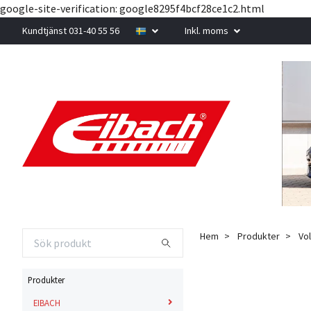
google-site-verification: google8295f4bcf28ce1c2.html
Kundtjänst 031-40 55 56
Inkl. moms
Hem
Produkter
Vo
Produkter
EIBACH