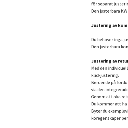
för separat justeri
Den justerbara KW
Justering av kom
Du behöver inga ju
Den justerbara kom
Justering av retur
Med den individuel
klickjustering.
Beroende på fordo
via den integrerade
Genom att öka retu
Du kommer att ha m
Byter du exemplevi
köregenskaper per