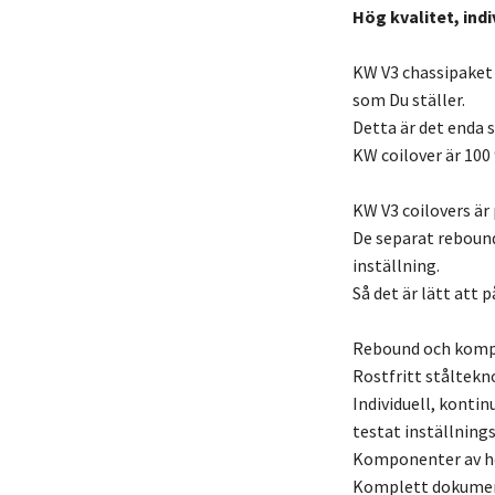
Hög kvalitet, indi
KW V3 chassipaket
som Du ställer.
Detta är det enda s
KW coilover är 100
KW V3 coilovers är 
De separat reboun
inställning.
Så det är lätt att
Rebound och kompr
Rostfritt ståltekn
Individuell, kontin
testat inställnin
Komponenter av hög
Komplett dokument