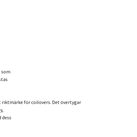
, som
stas
t riktmärke för coilovers. Det övertygar
y,
d dess