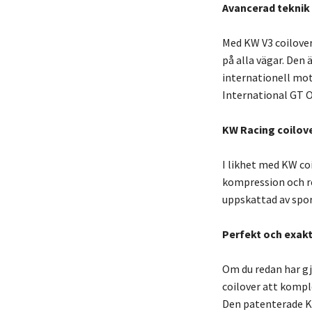
Avancerad teknik 
Med KW V3 coilove
på alla vägar. Den 
internationell mot
International GT O
KW Racing coilov
I likhet med KW c
kompression och r
uppskattad av sport
Perfekt och exakt
Om du redan har gj
coilover att kompl
Den patenterade K