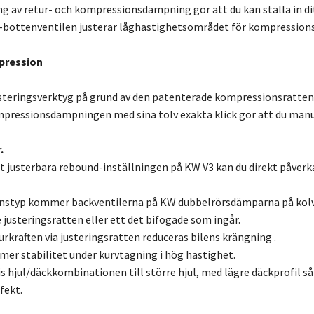
ng av retur- och kompressionsdämpning gör att du kan ställa in ditt
-bottenventilen justerar låghastighetsområdet för kompressionsn
pression
steringsverktyg på grund av den patenterade kompressionsratten 
pressionsdämpningen med sina tolv exakta klick gör att du manu
.
lt justerbara rebound-inställningen på KW V3 kan du direkt påve
nstyp kommer backventilerna på KW dubbelrörsdämparna på kolvs
 justeringsratten eller ett det bifogade som ingår.
rkraften via justeringsratten reduceras bilens krängning .
er stabilitet under kurvtagning i hög hastighet.
s hjul/däckkombinationen till större hjul, med lägre däckprofil
fekt.