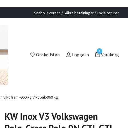
Snabb leverans / Säkra betalningar / Enkla returer
0
Önskelistan
Logga in
Varukorg
n Vikt fram -960 kg Vikt bak-960 kg
KW Inox V3 Volkswagen