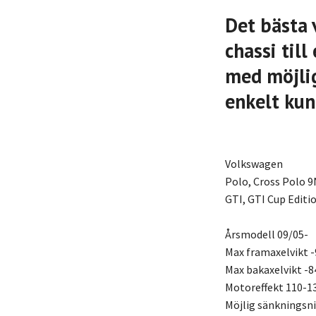
Det bästa 
chassi til
med möjlig
enkelt kun
Volkswagen
Polo, Cross Polo 9
GTI, GTI Cup Editi
Årsmodell 09/05-
Max framaxelvikt -
Max bakaxelvikt -8
Motoreffekt 110-1
Möjlig sänkningsn