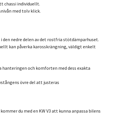
 chassi individuellt.
ivån med tolv klick.
i den nedre delen av det rostfria stötdämparhuset.
ellt kan påverka karosskrängning, väldigt enkelt
rka hanteringen och komforten med dess exakta
tångens övre del att justeras
 så kommer du med en KW V3 att kunna anpassa bilens