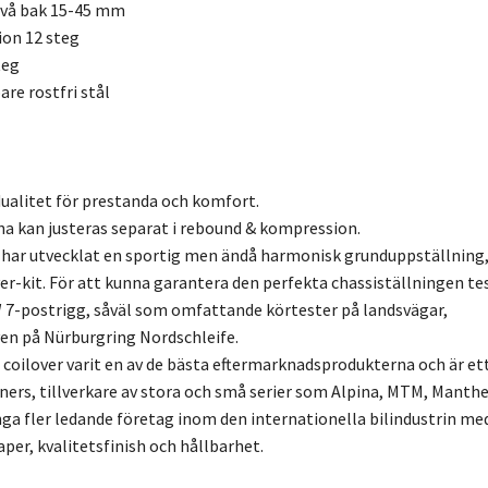
ivå bak 15-45 mm
ion 12 steg
teg
re rostfri stål
ualitet för prestanda och komfort.
a kan justeras separat i rebound & kompression.
 har utvecklat en sportig men ändå harmonisk grunduppställning
er-kit. För att kunna garantera den perfekta chassiställningen te
7-postrigg, såväl som omfattande körtester på landsvägar,
en på Nürburgring Nordschleife.
3 coilover varit en av de bästa eftermarknadsprodukterna och är et
uners, tillverkare av stora och små serier som Alpina, MTM, Manthe
a fler ledande företag inom den internationella bilindustrin me
r, kvalitetsfinish och hållbarhet.