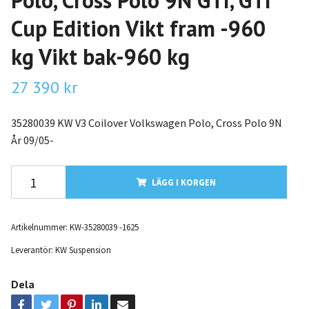
Polo, Cross Polo 9N GTI, GTI
Cup Edition Vikt fram -960
kg Vikt bak-960 kg
27 390 kr
35280039 KW V3 Coilover Volkswagen Polo, Cross Polo 9N
År 09/05-
LÄGG I KORGEN
Artikelnummer:
KW-35280039 -1625
Leverantör:
KW Suspension
Dela