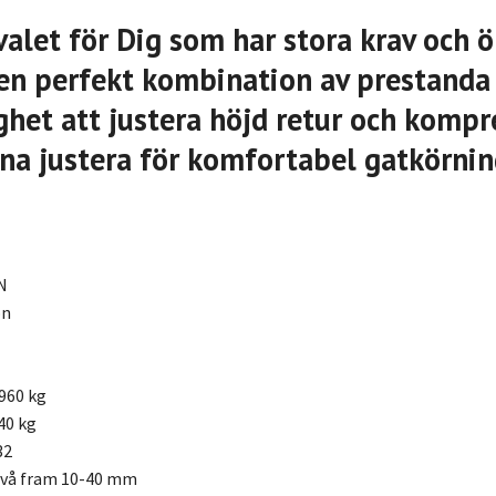
valet för Dig som har stora krav och ö
l en perfekt kombination av prestanda
het att justera höjd retur och kompr
na justera för komfortabel gatkörni
N
on
960 kg
40 kg
32
ivå fram 10-40 mm