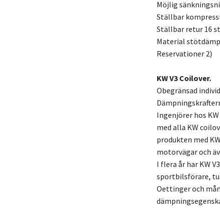
Möjlig sänkningsn
Ställbar kompress
Ställbar retur 16 s
Material stötdämpa
Reservationer 2)
KW V3 Coilover.
Obegränsad individ
Dämpningskraftern
Ingenjörer hos KW
med alla KW coilov
produkten med KW 
motorvägar och äv
I flera år har KW V
sportbilsförare, t
Oettinger och mång
dämpningsegenskape