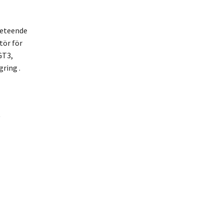
beteende
tör för
GT3,
ring .