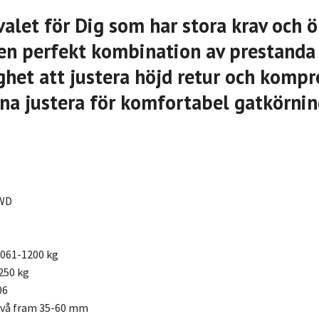
valet för Dig som har stora krav och ö
l en perfekt kombination av prestanda
het att justera höjd retur och kompr
na justera för komfortabel gatkörni
WD
1061-1200 kg
250 kg
06
ivå fram 35-60 mm