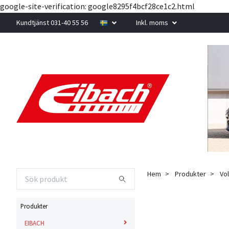
google-site-verification: google8295f4bcf28ce1c2.html
Kundtjänst 031-40 55 56
Inkl. moms
Hem
Produkter
Vo
Produkter
EIBACH