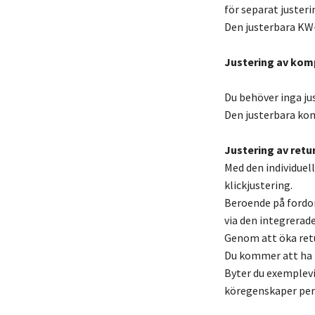
för separat justeri
Den justerbara KW
Justering av kom
Du behöver inga ju
Den justerbara kom
Justering av retur
Med den individuel
klickjustering.
Beroende på fordo
via den integrerade
Genom att öka retu
Du kommer att ha m
Byter du exemplevi
köregenskaper per