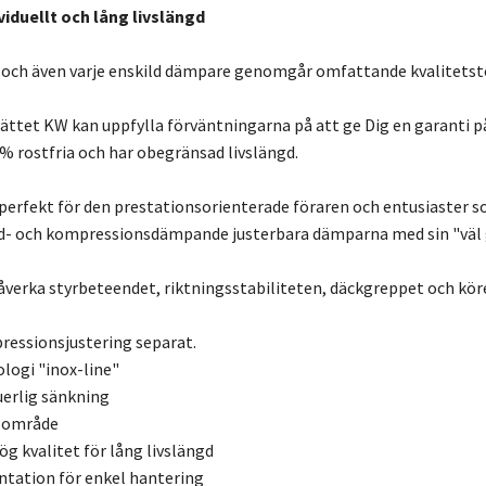
viduellt och lång livslängd
 och även varje enskild dämpare genomgår omfattande kvalitetst
ättet KW kan uppfylla förväntningarna på att ge Dig en garanti på 
 % rostfria och har obegränsad livslängd.
perfekt för den prestationsorienterade föraren och entusiaster som
d- och kompressionsdämpande justerbara dämparna med sin "väl 
 påverka styrbeteendet, riktningsstabiliteten, däckgreppet och k
essionsjustering separat.
ologi "inox-line"
uerlig sänkning
gsområde
 kvalitet för lång livslängd
ation för enkel hantering