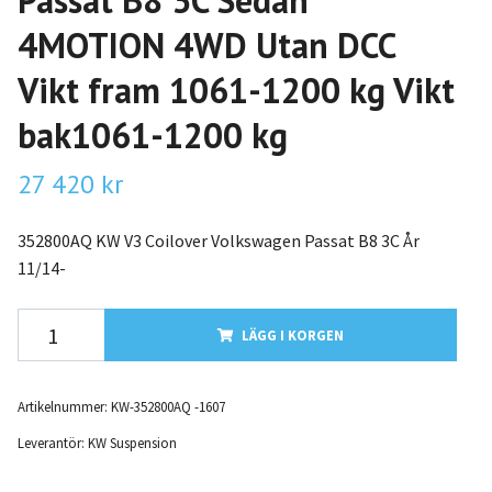
Passat B8 3C Sedan
4MOTION 4WD Utan DCC
Vikt fram 1061-1200 kg Vikt
bak1061-1200 kg
27 420 kr
352800AQ KW V3 Coilover Volkswagen Passat B8 3C År
11/14-
LÄGG I KORGEN
Artikelnummer:
KW-352800AQ -1607
Leverantör:
KW Suspension