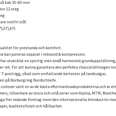
ivå bak 35-60 mm
ion 12 steg
teg
re rostfri stål
),57),67)
ualitet för prestanda och komfort.
a kan justeras separat i rebound & kompression.
 har utvecklat en sportig men ändå harmonisk grunduppställning
er-kit. För att kunna garantera den perfekta chassiställningen te
7-postrigg, såväl som omfattande körtester på landsvägar,
en på Nürburgring Nordschleife.
3 coilover varit en av de bästa eftermarknadsprodukterna och är et
uners, tillverkare av stora och små serier som Alpina, MTM, Manthe
a fler ledande företag inom den internationella bilindustrin me
r, kvalitetsfinish och hållbarhet.