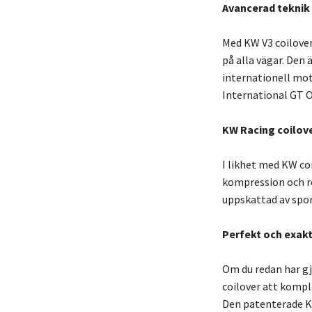
Avancerad teknik 
Med KW V3 coilove
på alla vägar. Den 
internationell mot
International GT O
KW Racing coilov
I likhet med KW c
kompression och r
uppskattad av sport
Perfekt och exakt
Om du redan har gj
coilover att kompl
Den patenterade K