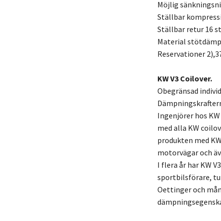
Möjlig sänkningsn
Ställbar kompress
Ställbar retur 16 s
Material stötdämpa
Reservationer 2),37
KW V3 Coilover.
Obegränsad individ
Dämpningskraftern
Ingenjörer hos KW
med alla KW coilov
produkten med KW 
motorvägar och äv
I flera år har KW V
sportbilsförare, t
Oettinger och mång
dämpningsegenskape