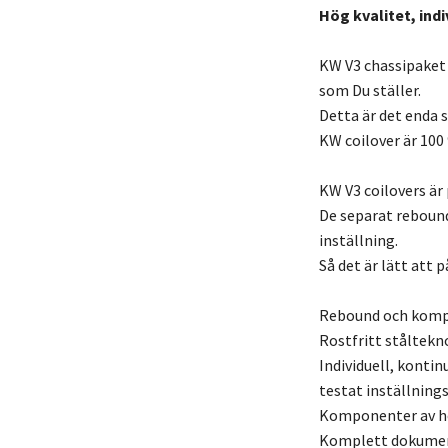
Hög kvalitet, indi
KW V3 chassipaket
som Du ställer.
Detta är det enda s
KW coilover är 100
KW V3 coilovers är 
De separat reboun
inställning.
Så det är lätt att
Rebound och kompr
Rostfritt ståltekn
Individuell, kontin
testat inställnin
Komponenter av hög
Komplett dokument