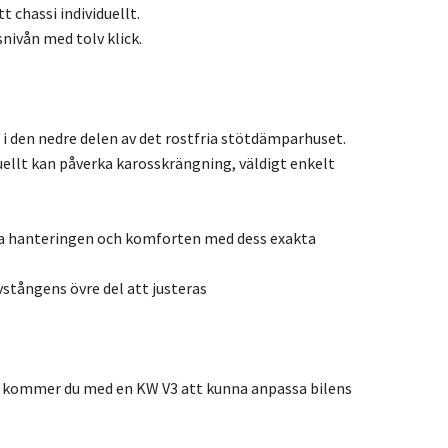
 chassi individuellt.
ivån med tolv klick.
i den nedre delen av det rostfria stötdämparhuset.
ellt kan påverka karosskrängning, väldigt enkelt
rka hanteringen och komforten med dess exakta
tångens övre del att justeras
 så kommer du med en KW V3 att kunna anpassa bilens