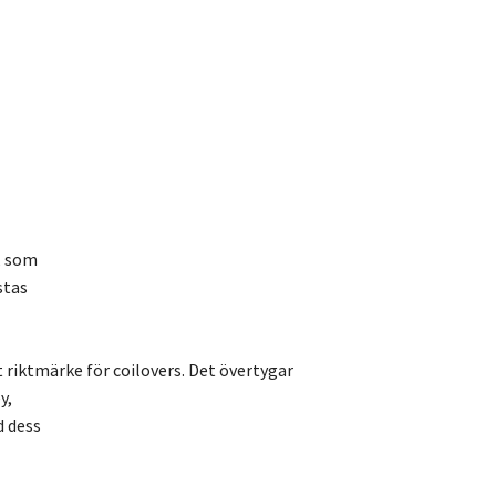
, som
stas
t riktmärke för coilovers. Det övertygar
y,
d dess