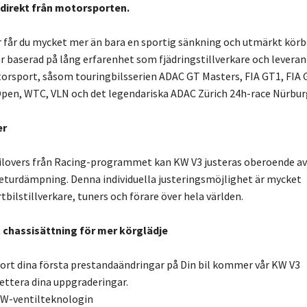
direkt från motorsporten.
r får du mycket mer än bara en sportig sänkning och utmärkt kör
är baserad på lång erfarenhet som fjädringstillverkare och leveran
orsport, såsom touringbilsserien ADAC GT Masters, FIA GT1, FIA 
pen, WTC, VLN och det legendariska ADAC Zürich 24h-race Nürburg
er
oilovers från Racing-programmet kan KW V3 justeras oberoende av
eturdämpning. Denna individuella justeringsmöjlighet är mycket
bilstillverkare, tuners och förare över hela världen.
 chassisättning för mer körglädje
ort dina första prestandaändringar på Din bil kommer vår KW V3
ettera dina uppgraderingar.
W-ventilteknologin