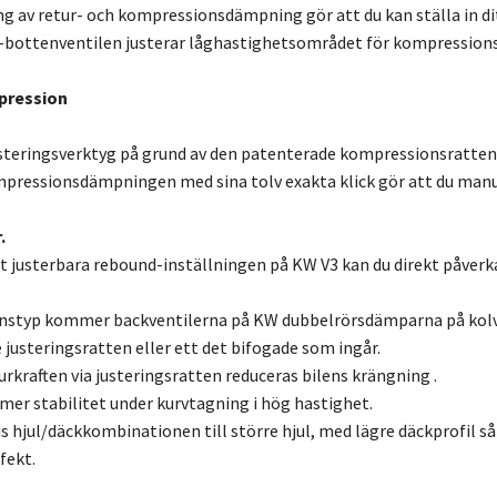
ng av retur- och kompressionsdämpning gör att du kan ställa in ditt
-bottenventilen justerar låghastighetsområdet för kompressionsn
pression
steringsverktyg på grund av den patenterade kompressionsratten 
pressionsdämpningen med sina tolv exakta klick gör att du manu
.
lt justerbara rebound-inställningen på KW V3 kan du direkt påve
nstyp kommer backventilerna på KW dubbelrörsdämparna på kolvs
 justeringsratten eller ett det bifogade som ingår.
rkraften via justeringsratten reduceras bilens krängning .
er stabilitet under kurvtagning i hög hastighet.
s hjul/däckkombinationen till större hjul, med lägre däckprofil
fekt.