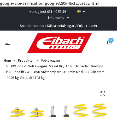
google-site-verification: google8295f4bcf28ce1c2.html
Kundtjänst 031-40 55 56
Inkl. moms
Snabb leverans / Säkra betalningar / Enkla returer
0
Hem
Produkter
Volkswagen
KW Inox V3 Volkswagen Passat B6, B7 3C, 3c Sedan 4motion
inkl. Facelift 2WD, 4WD stötdämpare Ø 55mm Med DCC Vikt fram
-1105 kg Vikt bak-1105 kg