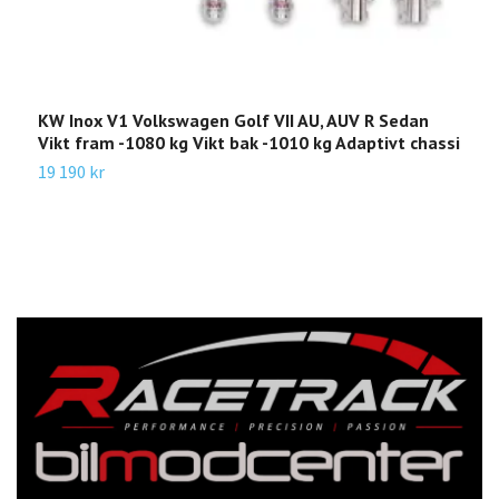
KW Inox V1 Volkswagen Golf VII AU, AUV R Sedan
K
Vikt fram -1080 kg Vikt bak -1010 kg Adaptivt chassi
4
A
19 190 kr
1