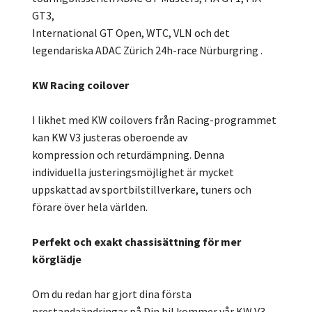
GT3,
International GT Open, WTC, VLN och det
legendariska ADAC Zürich 24h-race Nürburgring .
KW Racing coilover
I likhet med KW coilovers från Racing-programmet
kan KW V3 justeras oberoende av
kompression och returdämpning. Denna
individuella justeringsmöjlighet är mycket
uppskattad av sportbilstillverkare, tuners och
förare över hela världen.
Perfekt och exakt chassisättning för mer
körglädje
Om du redan har gjort dina första
prestandaändringar på Din bil kommer vår KW V3