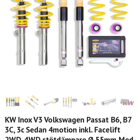
KW Inox V3 Volkswagen Passat B6, B7
3C, 3c Sedan 4motion inkl. Facelift
2WD, 4WD stötdämpare Ø 55mm Med