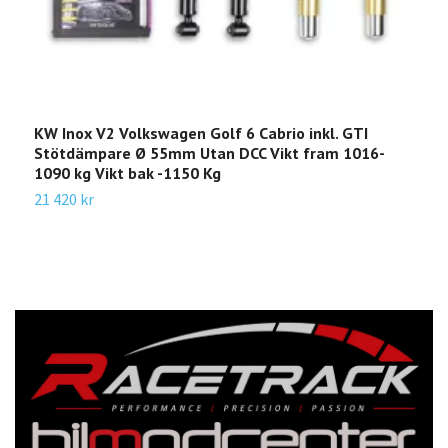
KW Inox V2 Volkswagen Golf 6 Cabrio inkl. GTI
K
Stötdämpare Ø 55mm Utan DCC Vikt fram 1016-
5
1090 kg Vikt bak -1150 Kg
V
21 420 kr
2