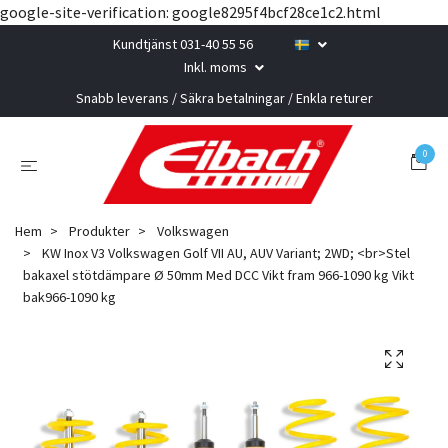
google-site-verification: google8295f4bcf28ce1c2.html
Kundtjänst 031-40 55 56
Inkl. moms
Snabb leverans / Säkra betalningar / Enkla returer
0
Hem
Produkter
Volkswagen
KW Inox V3 Volkswagen Golf VII AU, AUV Variant; 2WD; <br>Stel
bakaxel stötdämpare Ø 50mm Med DCC Vikt fram 966-1090 kg Vikt
bak966-1090 kg