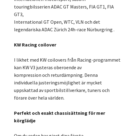
touringbilsserien ADAC GT Masters, FIA GT1, FIA
GT3,
International GT Open, WTC, VLN och det
legendariska ADAC Zürich 24h-race Nürburgring .
KW Racing coilover
I likhet med KW coilovers från Racing-programmet
kan KW V3 justeras oberoende av
kompression och returdämpning. Denna
individuella justeringsmöjlighet är mycket
uppskattad av sportbilstillverkare, tuners och
förare över hela världen.
Perfekt och exakt chassisättning för mer
körglädje
Om du redan har gjort dina första