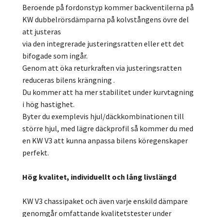
Beroende på fordonstyp kommer backventilerna på
KW dubbelrörsdämparna på kolvstångens övre del
att justeras
via den integrerade justeringsratten eller ett det
bifogade som ingår.
Genom att öka returkraften via justeringsratten
reduceras bilens krängning .
Du kommer att ha mer stabilitet under kurvtagning
i hög hastighet.
Byter du exemplevis hjul/däckkombinationen till
större hjul, med lägre däckprofil så kommer du med
en KW V3 att kunna anpassa bilens köregenskaper
perfekt.
Hög kvalitet, individuellt och lång livslängd
KW V3 chassipaket och även varje enskild dämpare
genomgår omfattande kvalitetstester under