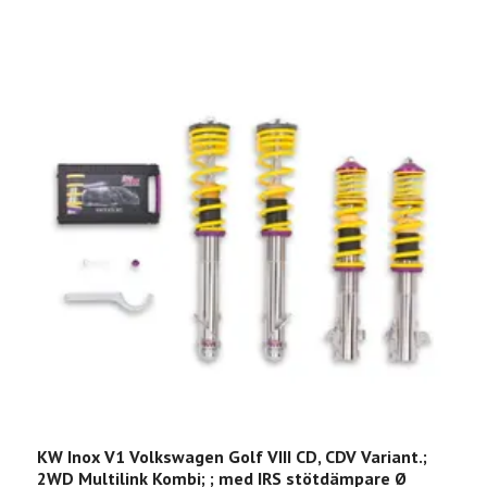
KW Inox V1 Volkswagen Golf VIII CD, CDV Variant.;
K
2WD Multilink Kombi; ; med IRS stötdämpare Ø
B