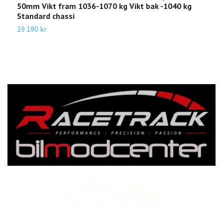
50mm Vikt fram 1036-1070 kg Vikt bak -1040 kg
2
Standard chassi
19 190 kr