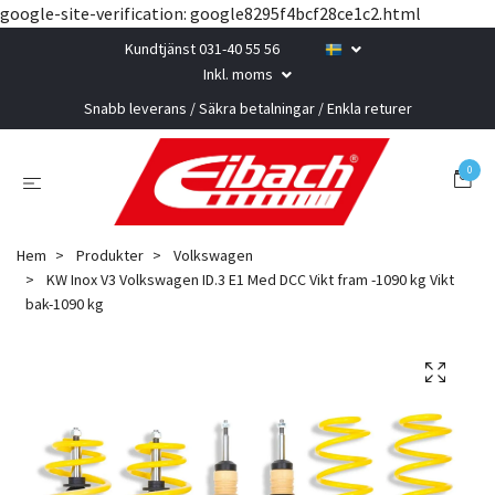
google-site-verification: google8295f4bcf28ce1c2.html
Kundtjänst 031-40 55 56
Inkl. moms
Snabb leverans / Säkra betalningar / Enkla returer
0
Hem
Produkter
Volkswagen
KW Inox V3 Volkswagen ID.3 E1 Med DCC Vikt fram -1090 kg Vikt
bak-1090 kg