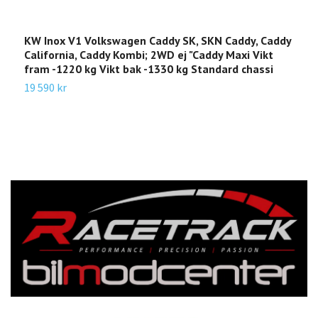
KW Inox V1 Volkswagen Caddy SK, SKN Caddy, Caddy
K
California, Caddy Kombi; 2WD ej "Caddy Maxi Vikt
5
fram -1220 kg Vikt bak -1330 kg Standard chassi
A
19 590 kr
1