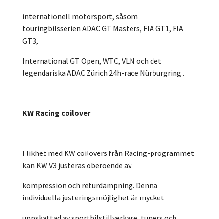
internationell motorsport, såsom
touringbilsserien ADAC GT Masters, FIA GT1, FIA
GT3,
International GT Open, WTC, VLN och det
legendariska ADAC Zürich 24h-race Nürburgring .
KW Racing coilover
I likhet med KW coilovers från Racing-programmet
kan KW V3 justeras oberoende av
kompression och returdämpning. Denna
individuella justeringsmöjlighet är mycket
uppskattad av sportbilstillverkare, tuners och