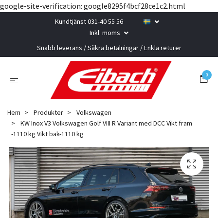
google-site-verification: google8295f4bcf28ce1c2.html
Kundtjänst 031-40 55 56
Inkl. moms
Snabb leverans / Säkra betalningar / Enkla returer
0
Hem
Produkter
Volkswagen
KW Inox V3 Volkswagen Golf VIII R Variant med DCC Vikt fram
-1110 kg Vikt bak-1110 kg