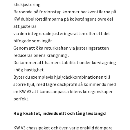
klickjustering.
Beroende på fordonstyp kommer backventilerna på
KW dubbelrörsdämparna på kolvstångens övre del
att justeras
via den integrerade justeringsratten eller ett det
bifogade som ingår.
Genom att öka returkraften via justeringsratten
reduceras bilens krängning .
Du kommer att ha mer stabilitet under kurvtagning
i hög hastighet.
Byter du exemplevis hjul/däckkombinationen till
större hjul, med lägre däckprofil så kommer du med
en KW V3 att kunna anpassa bilens köregenskaper
perfekt.
Hög kvalitet, individuellt och lång livslängd
KW V3 chassipaket och även varje enskild dämpare