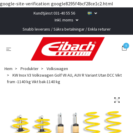
google-site-verification: google8295f4bcf28ce1c2.html
Kundtjänst 031-40 55 56
Inkl. moms
Snabb leverans / Säkra betalningar / Enkla returer
0
Hem
Produkter
Volkswagen
KW Inox V3 Volkswagen Golf VII AU, AUV R Variant Utan DCC Vikt
fram -1140 kg Vikt bak-1140 kg