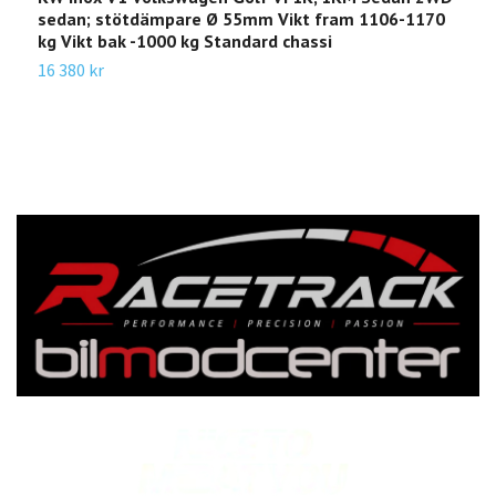
sedan; stötdämpare Ø 55mm Vikt fram 1106-1170
4
kg Vikt bak -1000 kg Standard chassi
V
16 380 kr
1