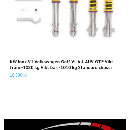
KW Inox V1 Volkswagen Golf VII AU, AUV GTE Vikt
K
fram -1080 kg Vikt bak -1010 kg Standard chassi
V
16 380 kr
1