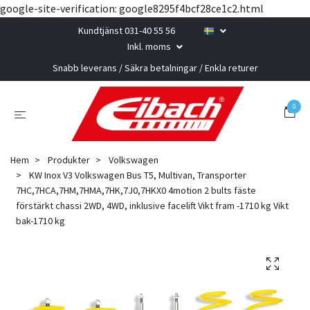
google-site-verification: google8295f4bcf28ce1c2.html
Kundtjänst 031-40 55 56
Inkl. moms
Snabb leverans / Säkra betalningar / Enkla returer
0
Hem
Produkter
Volkswagen
KW Inox V3 Volkswagen Bus T5, Multivan, Transporter
7HC,7HCA,7HM,7HMA,7HK,7J0,7HKX0 4motion 2 bults fäste
förstärkt chassi 2WD, 4WD, inklusive facelift Vikt fram -1710 kg Vikt
bak-1710 kg