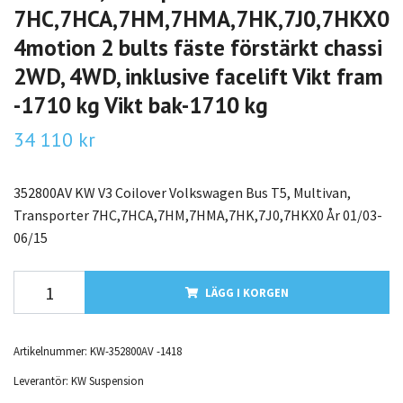
7HC,7HCA,7HM,7HMA,7HK,7J0,7HKX0
4motion 2 bults fäste förstärkt chassi
2WD, 4WD, inklusive facelift Vikt fram
-1710 kg Vikt bak-1710 kg
34 110 kr
352800AV KW V3 Coilover Volkswagen Bus T5, Multivan,
Transporter 7HC,7HCA,7HM,7HMA,7HK,7J0,7HKX0 År 01/03-
06/15
LÄGG I KORGEN
Artikelnummer:
KW-352800AV -1418
Leverantör:
KW Suspension