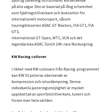
sportig sänkning och utmärkt körbeteende
på alla vägar. Den är baserad på lång erfarenhet
som fjädringstillverkare och leverantör för
internationell motorsport, såsom
touringbilsserien ADAC GT Masters, FIA GT1, FIA
GT3,
International GT Open, WTC, VLN och det
legendariska ADAC Zürich 24h-race Nürburgring .
KW Racing coilover
I likhet med KW coilovers från Racing-programmet
kan KW V3 justeras oberoende av
kompression och returdämpning. Denna
individuella justeringsmöjlighet är mycket
uppskattad av sportbilstillverkare, tuners och
förare över hela världen.