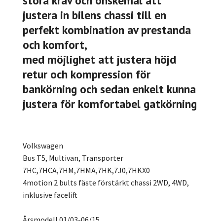
stora krav och önskemål att
justera in bilens chassi till en
perfekt kombination av prestanda
och komfort,
med möjlighet att justera höjd
retur och kompression för
bankörning och sedan enkelt kunna
justera för komfortabel gatkörning
Volkswagen
Bus T5, Multivan, Transporter
7HC,7HCA,7HM,7HMA,7HK,7J0,7HKX0
4motion 2 bults fäste förstärkt chassi 2WD, 4WD,
inklusive facelift
Årsmodell 01/03-06/15