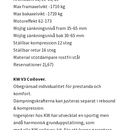
Max framaxelvikt -1710 kg
Max bakaxelvikt -1720 kg
Motoreffekt 62-173
Möjlig sänkningsnivå fram 35-65 mm
Möjlig sänkningsnivå bak 30-65 mm
Ställbar kompression 12 steg
Ställbar retur 16 steg
Material stötdämpare rostfri stål
Reservationer 2),67)
KW V3 Coilover.
Obegränsad individualitet för prestanda och
komfort.
Dämpningskrafterna kan justeras separat i rebound
& kompression.
Ingenjörer hos KW har utvecklat en sportig men
ändå harmonisk grunduppställning, som
med alla KW coilover-kit. För att kunna garantera