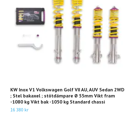
KW Inox V1 Volkswagen Golf VII AU, AUV Sedan 2WD
K
; Stel bakaxel ; stötdämpare Ø 55mm Vikt fram
V
-1080 kg Vikt bak -1050 kg Standard chassi
2
16 380 kr