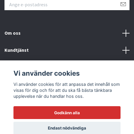
Om oss
Kundtjänst
Läs mer
Vi använder cookies
Sociala medier
Vi använder cookies för att anpassa det innehåll som
visas för dig och för att du ska få bästa tänkbara
upplevelse när du handlar hos oss.
Godkänn alla
© 2026 Racetrack by Bilmodecenter - EST 1979
Endast nödvändiga