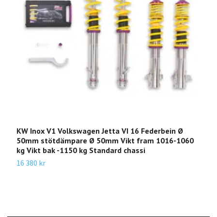
KW Inox V1 Volkswagen Jetta VI 16 Federbein Ø
K
50mm stötdämpare Ø 50mm Vikt fram 1016-1060
S
kg Vikt bak -1150 kg Standard chassi
1
16 380 kr
2