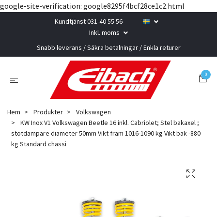
google-site-verification: google8295f4bcf28ce1c2.html
Kundtjänst 031-40 55 56
Inkl. moms
Snabb leverans / Säkra betalningar / Enkla returer
0
Hem
Produkter
Volkswagen
KW Inox V1 Volkswagen Beetle 16 inkl. Cabriolet; Stel bakaxel ;
stötdämpare diameter 50mm Vikt fram 1016-1090 kg Vikt bak -880
kg Standard chassi