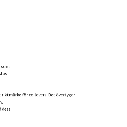
, som
stas
t riktmärke för coilovers. Det övertygar
y,
d dess