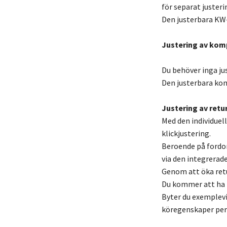
för separat justeri
Den justerbara KW
Justering av kom
Du behöver inga ju
Den justerbara kom
Justering av retur
Med den individuel
klickjustering.
Beroende på fordo
via den integrerade
Genom att öka retu
Du kommer att ha m
Byter du exemplevi
köregenskaper per