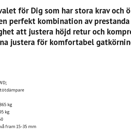
valet för Dig som har stora krav och ö
l en perfekt kombination av prestanda
het att justera höjd retur och kompr
na justera för komfortabel gatkörni
2WD;
stötdämpare
865 kg
95 kg
50
ivå fram 15-35 mm