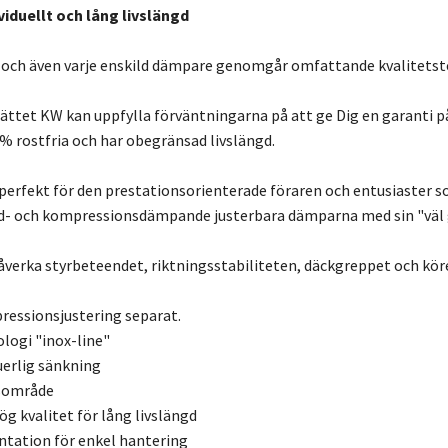
viduellt och lång livslängd
 och även varje enskild dämpare genomgår omfattande kvalitetst
ättet KW kan uppfylla förväntningarna på att ge Dig en garanti på 
 % rostfria och har obegränsad livslängd.
perfekt för den prestationsorienterade föraren och entusiaster som
d- och kompressionsdämpande justerbara dämparna med sin "väl 
 påverka styrbeteendet, riktningsstabiliteten, däckgreppet och k
essionsjustering separat.
ologi "inox-line"
uerlig sänkning
gsområde
 kvalitet för lång livslängd
ation för enkel hantering