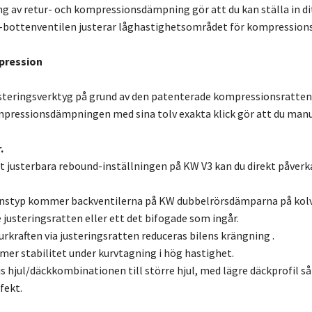
ng av retur- och kompressionsdämpning gör att du kan ställa in ditt
-bottenventilen justerar låghastighetsområdet för kompressionsn
pression
steringsverktyg på grund av den patenterade kompressionsratten 
pressionsdämpningen med sina tolv exakta klick gör att du manu
.
lt justerbara rebound-inställningen på KW V3 kan du direkt påve
nstyp kommer backventilerna på KW dubbelrörsdämparna på kolvs
 justeringsratten eller ett det bifogade som ingår.
rkraften via justeringsratten reduceras bilens krängning .
er stabilitet under kurvtagning i hög hastighet.
s hjul/däckkombinationen till större hjul, med lägre däckprofil
fekt.