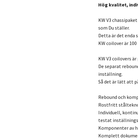
Hög kvalitet, indi
KW V3 chassipaket
som Du ställer.
Detta är det enda s
KW coilover är 100
KW V3 coilovers är 
De separat reboun
inställning.
Så det är lätt att
Rebound och kompr
Rostfritt ståltekn
Individuell, kontin
testat inställnin
Komponenter av hög
Komplett dokument