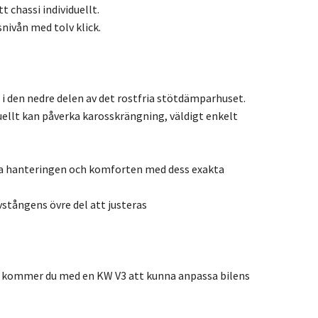
 chassi individuellt.
ivån med tolv klick.
i den nedre delen av det rostfria stötdämparhuset.
ellt kan påverka karosskrängning, väldigt enkelt
rka hanteringen och komforten med dess exakta
tångens övre del att justeras
 så kommer du med en KW V3 att kunna anpassa bilens