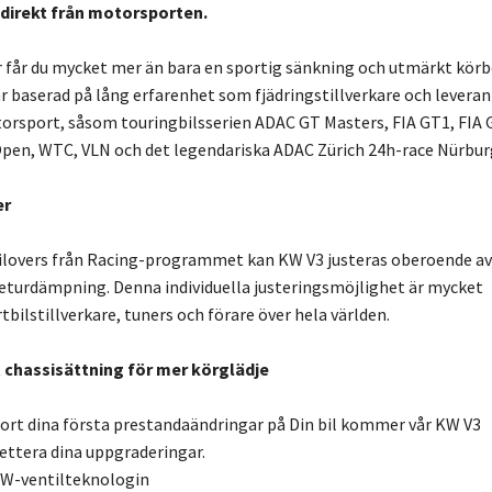
direkt från motorsporten.
r får du mycket mer än bara en sportig sänkning och utmärkt kör
är baserad på lång erfarenhet som fjädringstillverkare och leveran
orsport, såsom touringbilsserien ADAC GT Masters, FIA GT1, FIA 
pen, WTC, VLN och det legendariska ADAC Zürich 24h-race Nürburg
er
oilovers från Racing-programmet kan KW V3 justeras oberoende av
eturdämpning. Denna individuella justeringsmöjlighet är mycket
bilstillverkare, tuners och förare över hela världen.
 chassisättning för mer körglädje
ort dina första prestandaändringar på Din bil kommer vår KW V3
ettera dina uppgraderingar.
W-ventilteknologin