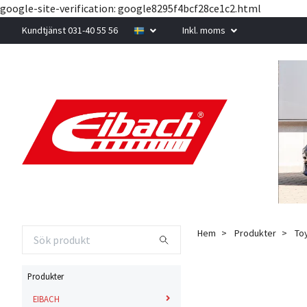
google-site-verification: google8295f4bcf28ce1c2.html
Kundtjänst 031-40 55 56
Inkl. moms
Hem
Produkter
To
Produkter
EIBACH