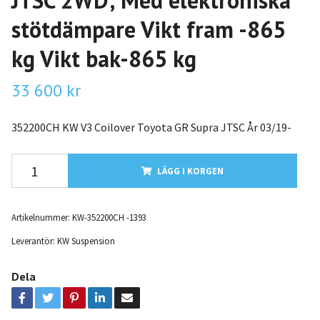
JTSC 2WD; Med elektroniska
stötdämpare Vikt fram -865
kg Vikt bak-865 kg
33 600 kr
352200CH KW V3 Coilover Toyota GR Supra JTSC År 03/19-
LÄGG I KORGEN
Artikelnummer:
KW-352200CH -1393
Leverantör:
KW Suspension
Dela