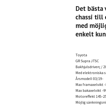
Det bästa 
chassi til
med möjlig
enkelt kun
Toyota
GR Supra JTSC
Bakhjulsdriven; / 
Med elektroniska 
Årsmodell 03/19-
Max framaxelvikt -
Max bakaxelvikt -9
Motoreffekt 145-2
Möjlig sänkningsn