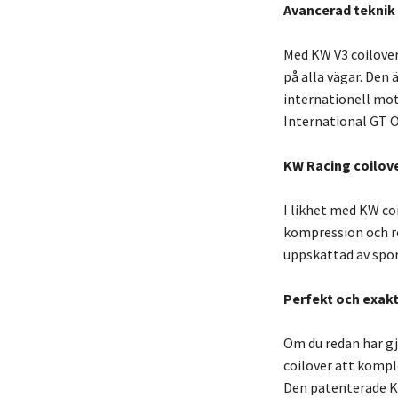
Avancerad teknik 
Med KW V3 coilove
på alla vägar. Den 
internationell mot
International GT O
KW Racing coilov
I likhet med KW c
kompression och r
uppskattad av sport
Perfekt och exakt
Om du redan har gj
coilover att kompl
Den patenterade K