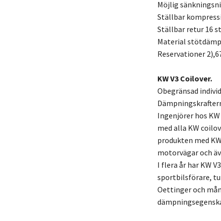
Möjlig sänkningsn
Ställbar kompress
Ställbar retur 16 s
Material stötdämpa
Reservationer 2),6
KW V3 Coilover.
Obegränsad individ
Dämpningskraftern
Ingenjörer hos KW
med alla KW coilov
produkten med KW 
motorvägar och äv
I flera år har KW V
sportbilsförare, t
Oettinger och mång
dämpningsegenskape