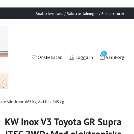
Snabb leverans / Säkra betalningar / Enkla returer
0
Önskelistan
Logga in
Varukorg
e Vikt fram -865 kg Vikt bak-865 kg
KW Inox V3 Toyota GR Supra