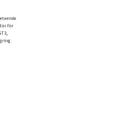
beteende
tör för
GT3,
ring .