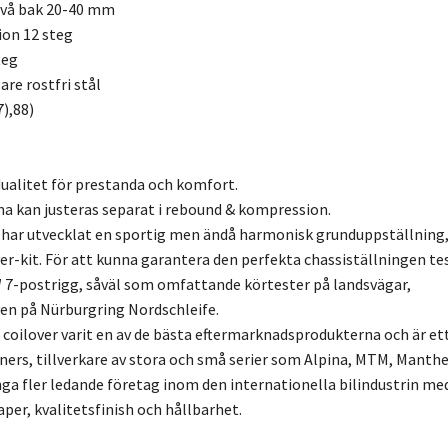
ivå bak 20-40 mm
ion 12 steg
teg
re rostfri stål
7),88)
ualitet för prestanda och komfort.
a kan justeras separat i rebound & kompression.
 har utvecklat en sportig men ändå harmonisk grunduppställning
er-kit. För att kunna garantera den perfekta chassiställningen te
7-postrigg, såväl som omfattande körtester på landsvägar,
en på Nürburgring Nordschleife.
3 coilover varit en av de bästa eftermarknadsprodukterna och är et
uners, tillverkare av stora och små serier som Alpina, MTM, Manthe
a fler ledande företag inom den internationella bilindustrin me
r, kvalitetsfinish och hållbarhet.