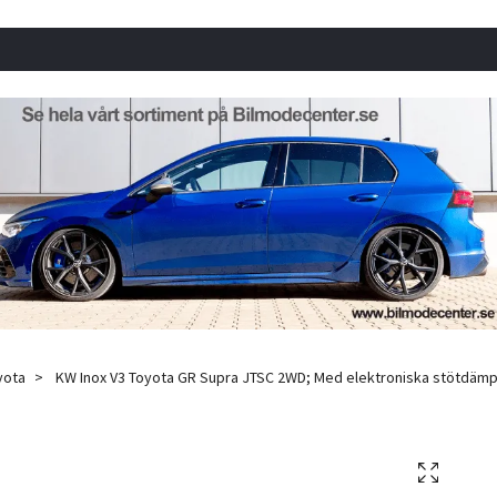
yota
KW Inox V3 Toyota GR Supra JTSC 2WD; Med elektroniska stötdämpar