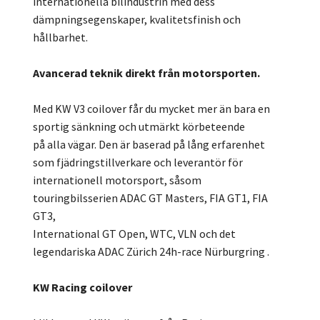
internationella bilindustrin med dess
dämpningsegenskaper, kvalitetsfinish och
hållbarhet.
Avancerad teknik direkt från motorsporten.
Med KW V3 coilover får du mycket mer än bara en
sportig sänkning och utmärkt körbeteende
på alla vägar. Den är baserad på lång erfarenhet
som fjädringstillverkare och leverantör för
internationell motorsport, såsom
touringbilsserien ADAC GT Masters, FIA GT1, FIA
GT3,
International GT Open, WTC, VLN och det
legendariska ADAC Zürich 24h-race Nürburgring .
KW Racing coilover