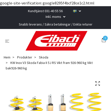
google-site-verification: google8295f4bcf28ce1c2.html
Kundtjänst 031-40 55 56
Inkl. moms
Snabb leverans / Säkra betalningar / Enkla returer
0
Hem
Produkter
Skoda
KW Inox V3 Skoda Fabia II 5J RS Vikt fram 926-960 kg Vikt
bak926-960 kg