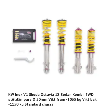
KW Inox V1 Skoda Octavia 1Z Sedan Kombi; 2WD
K
stötdämpare Ø 50mm Vikt fram -1035 kg Vikt bak
s
-1150 kg Standard chassi
s