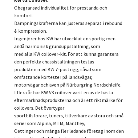
KW V3 Coilover.
Obegränsad individualitet för prestanda och
komfort.
Dämpningskrafterna kan justeras separat i rebound
& kompression.
Ingenjörer hos KW har utvecklat en sportig men
ändå harmonisk grunduppställning, som
med alla KW coilover-kit. För att kunna garantera
den perfekta chassiställningen testas
produkten med KW 7-postrigg, såväl som
omfattande körtester på landsvägar,
motorvägar och även på Nürburgring Nordschleife.
I flera år har KW V3 coilover varit en av de bästa
eftermarknadsprodukterna och är ett riktmärke för
coilovers. Det övertygar
sportbilsförare, tuners, tillverkare av stora och små
serier som Alpina, MTM, Manthey,
Oettinger och många fler ledande företag inom den