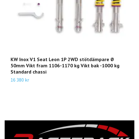
KW Inox V1 Seat Leon 1P 2WD stötdämpare Ø
K
50mm Vikt fram 1106-1170 kg Vikt bak -1000 kg
m
Standard chassi
V
16 380 kr
1