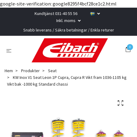
google-site-verification: google8295f4bcf28ce1c2.html
Kundtjänst 031-40 55 56
Inkl. moms
Snabb leverans / Säkra betalningar / Enkla returer
0
Hem
Produkter
Seat
KW Inox V1 Seat Leon 1P Cupra, Cupra R Vikt fram 1036-1105 kg
Vikt bak -1000 kg Standard chassi