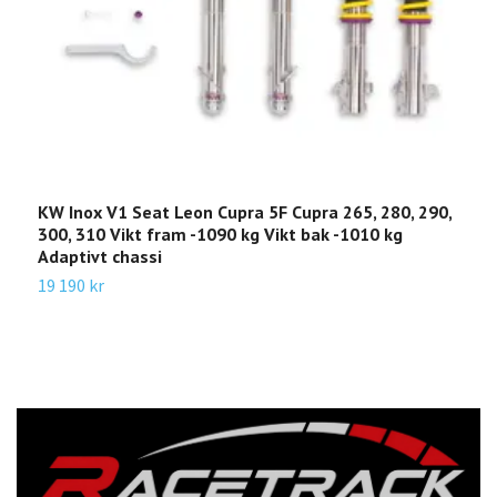
KW Inox V1 Seat Leon Cupra 5F Cupra 265, 280, 290,
K
300, 310 Vikt fram -1090 kg Vikt bak -1010 kg
S
Adaptivt chassi
f
19 190 kr
2