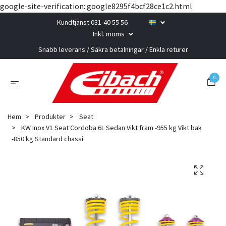
google-site-verification: google8295f4bcf28ce1c2.html
Kundtjänst 031-40 55 56
Inkl. moms
Snabb leverans / Säkra betalningar / Enkla returer
0
Hem
Produkter
Seat
KW Inox V1 Seat Cordoba 6L Sedan Vikt fram -955 kg Vikt bak
-850 kg Standard chassi