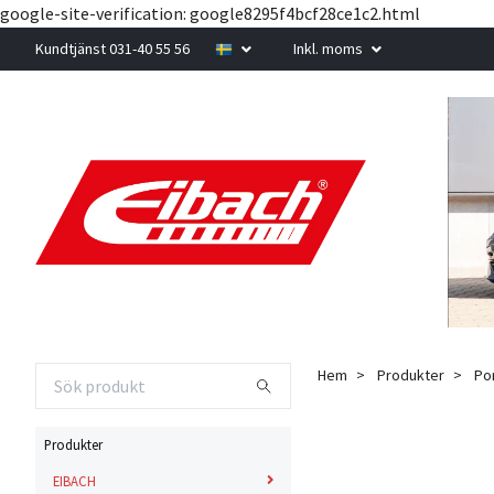
google-site-verification: google8295f4bcf28ce1c2.html
Kundtjänst 031-40 55 56
Inkl. moms
Hem
Produkter
Po
Produkter
EIBACH