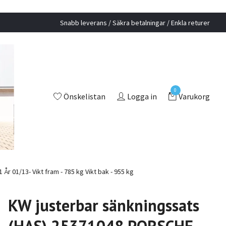
Snabb leverans / Säkra betalningar / Enkla returer
0
Önskelistan
Logga in
Varukorg
 01/13- Vikt fram - 785 kg Vikt bak - 955 kg
KW justerbar sänkningssats