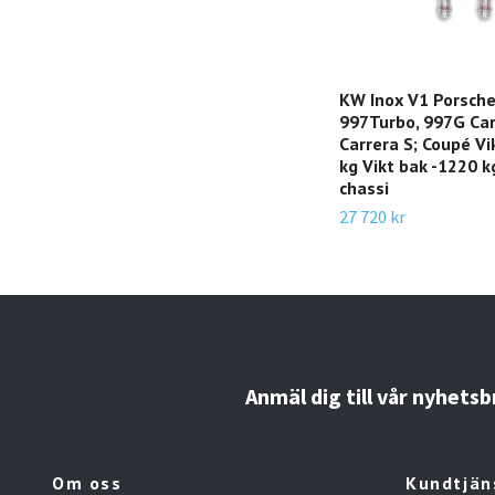
KW Inox V1 Porsche
997Turbo, 997G Car
Carrera S; Coupé Vi
kg Vikt bak -1220 
chassi
27 720 kr
Anmäl dig till vår nyhetsb
Om oss
Kundtjän