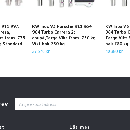
 911 997,
KW Inox V3 Porsche 911 964,
KW Inox V3 
rera,
964 Turbo Carrera 2;
964 Turbo C
kt fram -775
coupé,Targa Vikt fram -750 kg
Targa Vikt 
kg Standard
Vikt bak-750 kg
bak-780 kg
37 570 kr
40 380 kr
rev
st
Läs mer