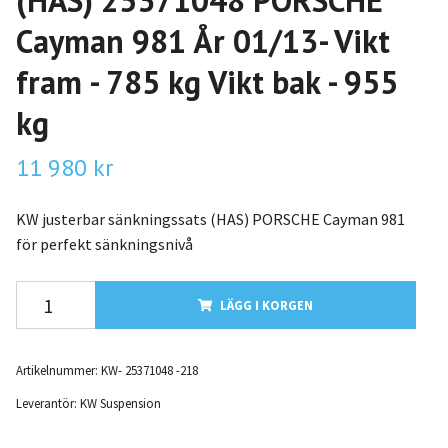
(HAS) 25371048 PORSCHE
Cayman 981 År 01/13- Vikt
fram - 785 kg Vikt bak - 955
kg
11 980 kr
KW justerbar sänkningssats (HAS) PORSCHE Cayman 981
för perfekt sänkningsnivå
LÄGG I KORGEN
Artikelnummer:
KW- 25371048 -218
Leverantör:
KW Suspension