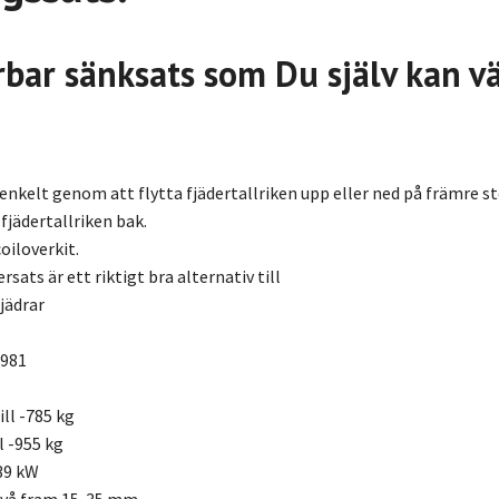
bar sänksats som Du själv kan väl
 enkelt genom att flytta fjädertallriken upp eller ned på främre
fjädertallriken bak.
oiloverkit.
rsats är ett riktigt bra alternativ till
jädrar
981
ll -785 kg
l -955 kg
39 kW