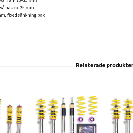
ivå fram 15-35 mm
vå bak ca. 25 mm
am, fixed sänkning bak