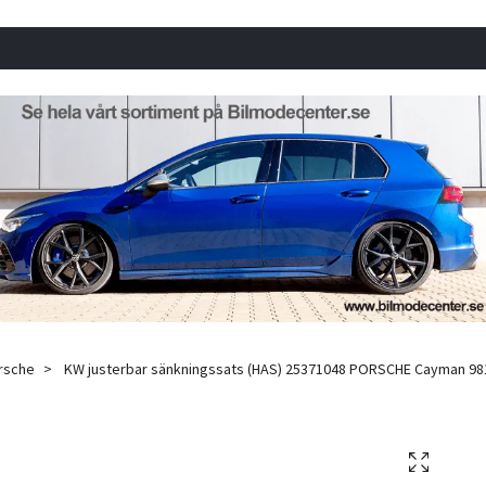
rsche
KW justerbar sänkningssats (HAS) 25371048 PORSCHE Cayman 981 År