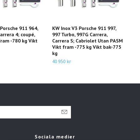
Porsche 911 964,
KW Inox V3 Porsche 911 997,
KW 
arrera 4; coupé,
997 Turbo, 997G Carrera,
(HA
fram -780 kg Vikt
Carrera S; Cabriolet Utan PASM
991
Vikt fram -775 kg Vikt bak-775
Vikt
kg
127
40 950 kr
16 7
Sociala medier