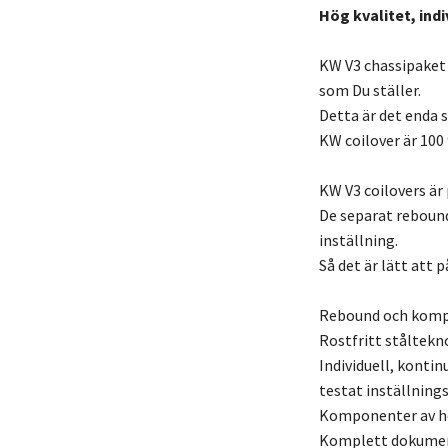
Hög kvalitet, indi
KW V3 chassipaket
som Du ställer.
Detta är det enda s
KW coilover är 100
KW V3 coilovers är 
De separat reboun
inställning.
Så det är lätt att
Rebound och kompr
Rostfritt ståltekn
Individuell, kontin
testat inställnin
Komponenter av hög
Komplett dokument