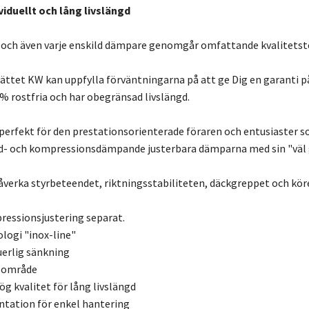
viduellt och lång livslängd
 och även varje enskild dämpare genomgår omfattande kvalitetst
ättet KW kan uppfylla förväntningarna på att ge Dig en garanti på 
 % rostfria och har obegränsad livslängd.
perfekt för den prestationsorienterade föraren och entusiaster som
d- och kompressionsdämpande justerbara dämparna med sin "väl 
 påverka styrbeteendet, riktningsstabiliteten, däckgreppet och k
essionsjustering separat.
ologi "inox-line"
uerlig sänkning
gsområde
 kvalitet för lång livslängd
ation för enkel hantering