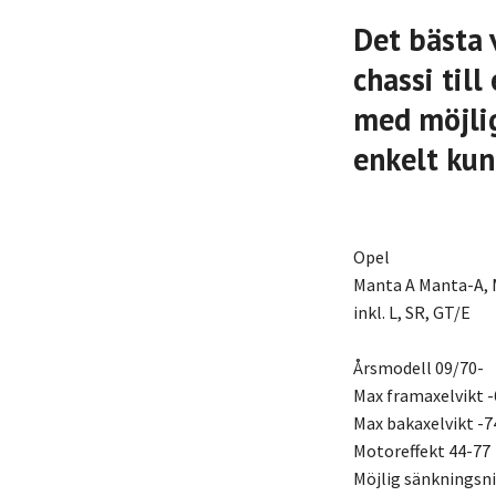
Det bästa 
chassi til
med möjlig
enkelt kun
Opel
Manta A Manta-A,
inkl. L, SR, GT/E
Årsmodell 09/70-
Max framaxelvikt -
Max bakaxelvikt -7
Motoreffekt 44-77
Möjlig sänkningsn