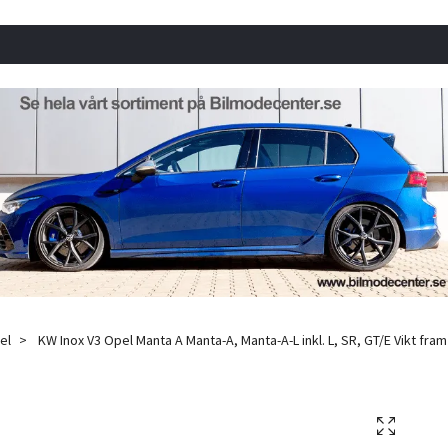
el
KW Inox V3 Opel Manta A Manta-A, Manta-A-L inkl. L, SR, GT/E Vikt fram