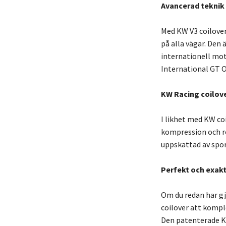
Avancerad teknik 
Med KW V3 coilove
på alla vägar. Den 
internationell mot
International GT O
KW Racing coilov
I likhet med KW c
kompression och r
uppskattad av sport
Perfekt och exakt
Om du redan har gj
coilover att kompl
Den patenterade K