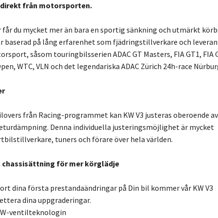
direkt från motorsporten.
r får du mycket mer än bara en sportig sänkning och utmärkt kör
är baserad på lång erfarenhet som fjädringstillverkare och leveran
orsport, såsom touringbilsserien ADAC GT Masters, FIA GT1, FIA 
pen, WTC, VLN och det legendariska ADAC Zürich 24h-race Nürburg
er
oilovers från Racing-programmet kan KW V3 justeras oberoende av
eturdämpning. Denna individuella justeringsmöjlighet är mycket
bilstillverkare, tuners och förare över hela världen.
 chassisättning för mer körglädje
ort dina första prestandaändringar på Din bil kommer vår KW V3
ettera dina uppgraderingar.
W-ventilteknologin