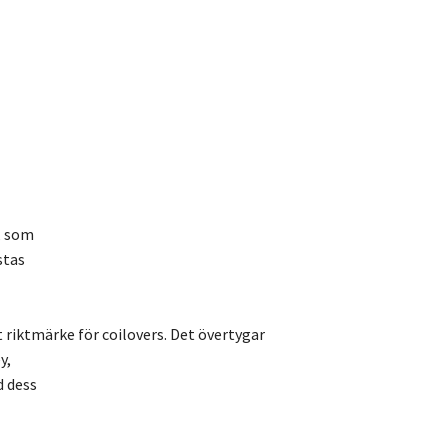
, som
stas
t riktmärke för coilovers. Det övertygar
y,
d dess