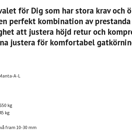
valet för Dig som har stora krav och ö
l en perfekt kombination av prestanda
het att justera höjd retur och kompr
na justera för komfortabel gatkörni
 Manta-A-L
650 kg
45 kg
ivå fram 10-30 mm