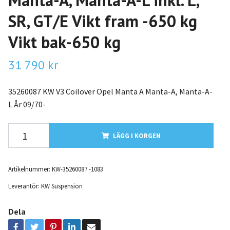
Manta-A, Manta-A-L inkl. L,
SR, GT/E Vikt fram -650 kg
Vikt bak-650 kg
31 790 kr
35260087 KW V3 Coilover Opel Manta A Manta-A, Manta-A-
L År 09/70-
LÄGG I KORGEN
Artikelnummer:
KW-35260087 -1083
Leverantör:
KW Suspension
Dela