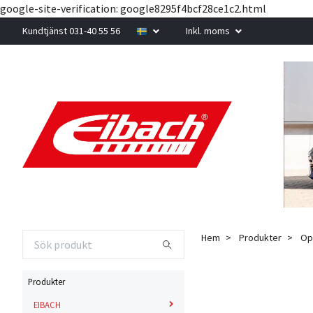
google-site-verification: google8295f4bcf28ce1c2.html
Kundtjänst 031-40 55 56
Inkl. moms
Hem
Produkter
Op
Produkter
EIBACH