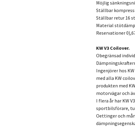
Möjlig sänkningsn
Ställbar kompress
Ställbar retur 16 s
Material stötdämpa
Reservationer 0),6
KW V3 Coilover.
Obegränsad individ
Dämpningskraftern
Ingenjörer hos KW
med alla KW coilov
produkten med KW 
motorvägar och äv
I flera år har KW V
sportbilsförare, t
Oettinger och mång
dämpningsegenskape