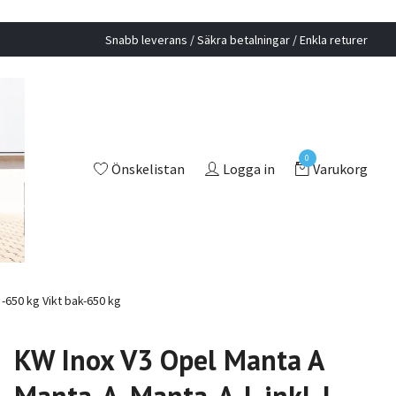
Snabb leverans / Säkra betalningar / Enkla returer
0
Önskelistan
Logga in
Varukorg
 -650 kg Vikt bak-650 kg
KW Inox V3 Opel Manta A