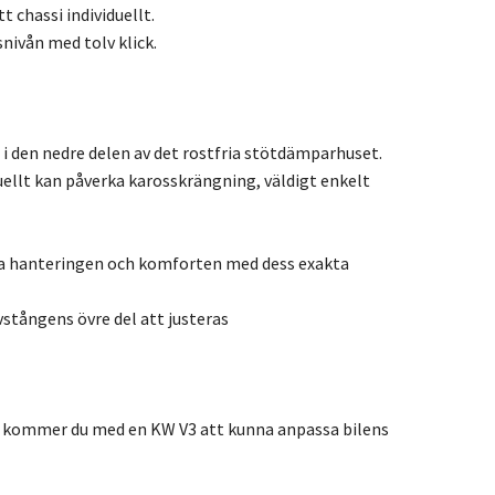
 chassi individuellt.
ivån med tolv klick.
i den nedre delen av det rostfria stötdämparhuset.
ellt kan påverka karosskrängning, väldigt enkelt
rka hanteringen och komforten med dess exakta
tångens övre del att justeras
 så kommer du med en KW V3 att kunna anpassa bilens