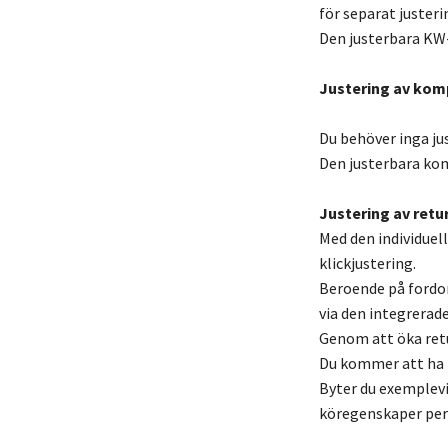
för separat justeri
Den justerbara KW
Justering av kom
Du behöver inga ju
Den justerbara kom
Justering av retur
Med den individuel
klickjustering.
Beroende på fordo
via den integrerade
Genom att öka retu
Du kommer att ha m
Byter du exemplevi
köregenskaper per