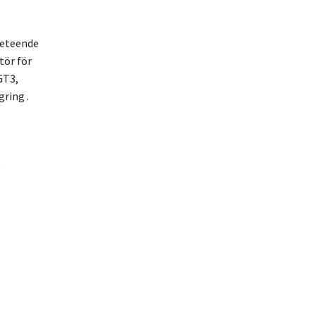
beteende
tör för
GT3,
ring .