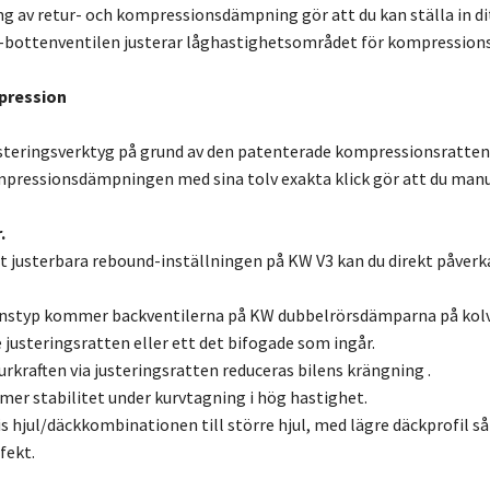
ng av retur- och kompressionsdämpning gör att du kan ställa in ditt
-bottenventilen justerar låghastighetsområdet för kompressionsn
pression
steringsverktyg på grund av den patenterade kompressionsratten 
pressionsdämpningen med sina tolv exakta klick gör att du manu
.
lt justerbara rebound-inställningen på KW V3 kan du direkt påve
nstyp kommer backventilerna på KW dubbelrörsdämparna på kolvs
 justeringsratten eller ett det bifogade som ingår.
rkraften via justeringsratten reduceras bilens krängning .
er stabilitet under kurvtagning i hög hastighet.
s hjul/däckkombinationen till större hjul, med lägre däckprofil
fekt.