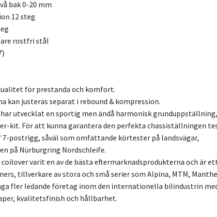
ivå bak 0-20 mm
ion 12 steg
teg
re rostfri stål
7)
ualitet för prestanda och komfort.
a kan justeras separat i rebound & kompression.
 har utvecklat en sportig men ändå harmonisk grunduppställning
er-kit. För att kunna garantera den perfekta chassiställningen te
7-postrigg, såväl som omfattande körtester på landsvägar,
en på Nürburgring Nordschleife.
3 coilover varit en av de bästa eftermarknadsprodukterna och är et
uners, tillverkare av stora och små serier som Alpina, MTM, Manthe
a fler ledande företag inom den internationella bilindustrin me
r, kvalitetsfinish och hållbarhet.