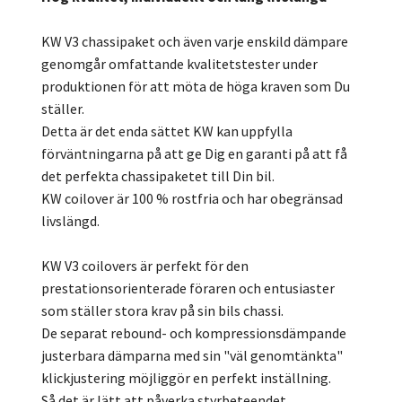
KW V3 chassipaket och även varje enskild dämpare
genomgår omfattande kvalitetstester under
produktionen för att möta de höga kraven som Du
ställer.
Detta är det enda sättet KW kan uppfylla
förväntningarna på att ge Dig en garanti på att få
det perfekta chassipaketet till Din bil.
KW coilover är 100 % rostfria och har obegränsad
livslängd.
KW V3 coilovers är perfekt för den
prestationsorienterade föraren och entusiaster
som ställer stora krav på sin bils chassi.
De separat rebound- och kompressionsdämpande
justerbara dämparna med sin "väl genomtänkta"
klickjustering möjliggör en perfekt inställning.
Så det är lätt att påverka styrbeteendet,