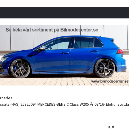
rcedes
sats (HAS) 25325094 MERCEDES-BENZ C Class W205 År 07/16- Elektr. stötdämp