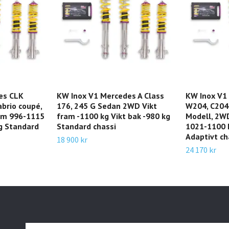
es CLK
KW Inox V1 Mercedes A Class
KW Inox V1
brio coupé,
176, 245 G Sedan 2WD Vikt
W204, C204,
ram 996-1115
fram -1100 kg Vikt bak -980 kg
Modell, 2WD
kg Standard
Standard chassi
1021-1100 k
Adaptivt ch
18 900 kr
24 170 kr