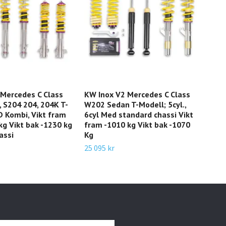
 Mercedes C Class
KW Inox V2 Mercedes C Class
KW 
 S204 204, 204K T-
W202 Sedan T-Modell; 5cyl.,
(HA
 Kombi, Vikt fram
6cyl Med standard chassi Vikt
BEN
g Vikt bak -1230 kg
fram -1010 kg Vikt bak -1070
03/1
assi
Kg
bak
25 095 kr
11 9