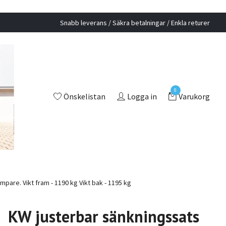
Snabb leverans / Säkra betalningar / Enkla returer
0
Önskelistan
Logga in
Varukorg
are. Vikt fram - 1190 kg Vikt bak - 1195 kg
KW justerbar sänkningssats