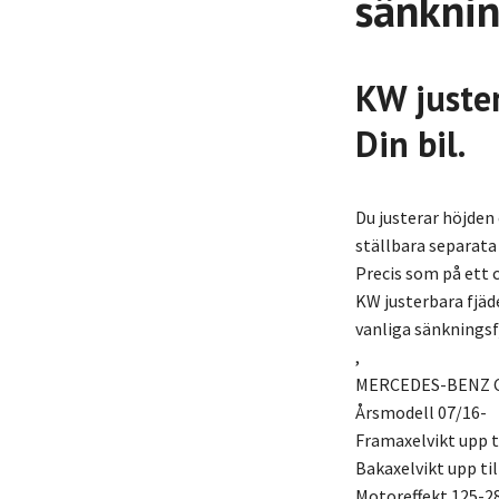
sänknin
KW juster
Din bil.
Du justerar höjden
ställbara separata 
Precis som på ett c
KW justerbara fjäde
vanliga sänkningsf
,
MERCEDES-BENZ C C
Årsmodell 07/16-
Framaxelvikt upp t
Bakaxelvikt upp til
Motoreffekt 125-2