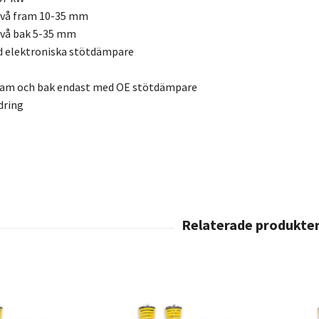
ivå fram 10-35 mm
ivå bak 5-35 mm
 elektroniska stötdämpare
ram och bak endast med OE stötdämpare
dring