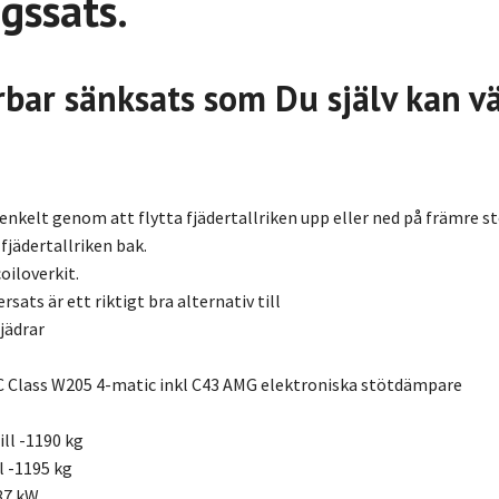
gssats.
bar sänksats som Du själv kan väl
 enkelt genom att flytta fjädertallriken upp eller ned på främre
fjädertallriken bak.
oiloverkit.
rsats är ett riktigt bra alternativ till
jädrar
lass W205 4-matic inkl C43 AMG elektroniska stötdämpare
ill -1190 kg
l -1195 kg
87 kW