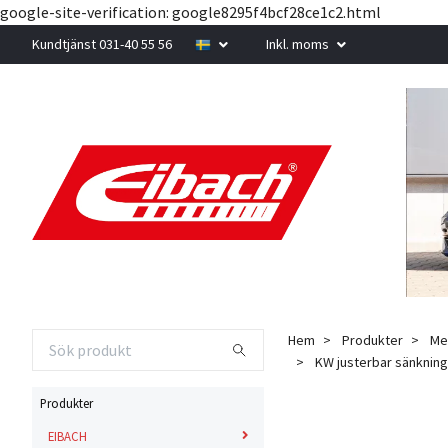
google-site-verification: google8295f4bcf28ce1c2.html
Kundtjänst 031-40 55 56
Inkl. moms
Hem
Produkter
Me
KW justerbar sänknings
Produkter
EIBACH