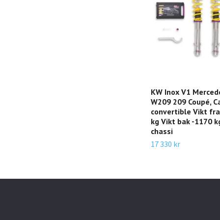
KW Inox V1 Merced
W209 209 Coupé, Ca
convertible Vikt f
kg Vikt bak -1170 
chassi
17 330 kr