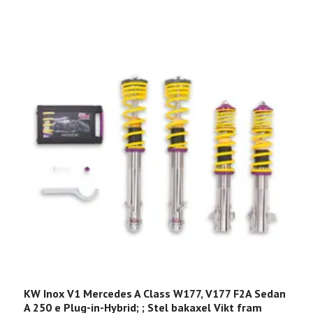
KW Inox V1 Mercedes A Class W177, V177 F2A Sedan
K
A 250 e Plug-in-Hybrid; ; Stel bakaxel Vikt fram
U