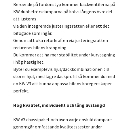
Beroende på fordonstyp kommer backventilerna på
KW dubbelrörsdämparna på kolvstångens övre del
att justeras
via den integrerade justeringsratten eller ett det
bifogade som ingår.
Genom att öka returkraften via justeringsratten
reduceras bilens krängning .
Du kommer att ha mer stabilitet under kurvtagning
i hög hastighet.
Byter du exemplevis hjul/däckkombinationen till
större hjul, med lägre däckprofil så kommer du med
en KW V3 att kunna anpassa bilens köregenskaper
perfekt.
Hög kvalitet, individuellt och lång livslängd
KW V3 chassipaket och även varje enskild dämpare
genomgår omfattande kvalitetstester under