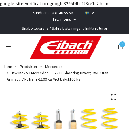
google-site-verification: google8295f4bcf28ce1c2.html
Kundtjänst 031-40 55 56
Inkl. moms
Snabb leverans / Säkra betalningar / Enkla returer
0
Hem
Produkter
Mercedes
KW Inox V3 Mercedes CLS 218 Shooting Brake; 2WD Utan
Airmatic Vikt fram -1100 kg Vikt bak-1100 kg