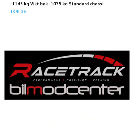
-1145 kg Vikt bak -1075 kg Standard chassi
1
18 900 kr
3